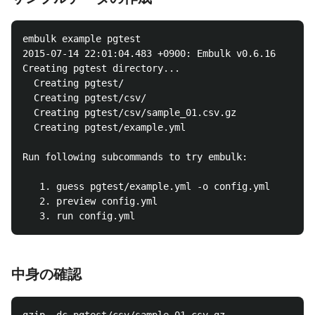
embulk example pgtest

2015-07-14 22:01:04.483 +0900: Embulk v0.6.16

Creating pgtest directory...

  Creating pgtest/

  Creating pgtest/csv/

  Creating pgtest/csv/sample_01.csv.gz

  Creating pgtest/example.yml

Run following subcommands to try embulk:

   1. guess pgtest/example.yml -o config.yml

   2. preview config.yml

中身の確認