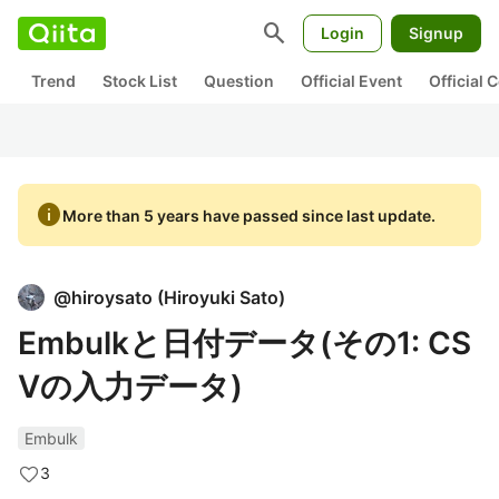
search
Login
Signup
Trend
Stock List
Question
Official Event
Official
info
More than 5 years have passed since last update.
@
hiroysato
(
Hiroyuki Sato
)
Embulkと日付データ(その1: CS
Vの入力データ)
Embulk
3