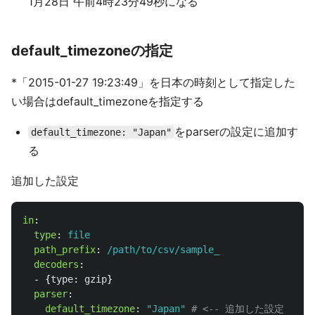
1月28日 午前4時23分49秒になる
default_timezoneの指定
*「2015-01-27 19:23:49」を日本の時刻として指定した
い場合はdefault_timezoneを指定する
をparserの設定に追加す
default_timezone: "Japan"
る
追加した設定
in
:
type
:
file
path_prefix
:
/path/to/csv/sample_
decoders
:
-
{
type
:
gzip
}
parser
:
default_timezone
:
"
Japan"
# <-- 追加した設定