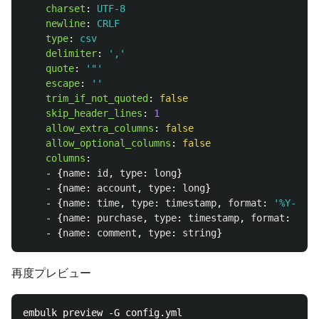
charset
:
UTF-8
newline
:
CRLF
type
:
csv
delimiter
:
'
,'
quote
:
'
"'
escape
:
'
'
trim_if_not_quoted
:
false
skip_header_lines
:
1
allow_extra_columns
:
false
allow_optional_columns
:
false
columns
:
-
{
name
:
id
,
type
:
long
}
-
{
name
:
account
,
type
:
long
}
-
{
name
:
time
,
type
:
timestamp
,
format
:
'
%Y-%m-%
-
{
name
:
purchase
,
type
:
timestamp
,
format
:
'
%Y%
-
{
name
:
comment
,
type
:
string
}
再度プレビュー
embulk preview -G config.yml 
