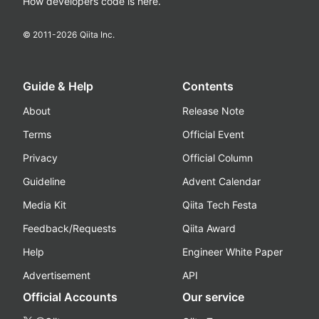
How developers code is here.
© 2011-
2026
Qiita Inc.
Guide & Help
Contents
About
Release Note
Terms
Official Event
Privacy
Official Column
Guideline
Advent Calendar
Media Kit
Qiita Tech Festa
Feedback/Requests
Qiita Award
Help
Engineer White Paper
Advertisement
API
Official Accounts
Our service