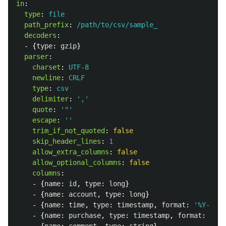
in
:
type
:
file
path_prefix
:
/path/to/csv/sample_
decoders
:
-
{
type
:
gzip
}
parser
:
charset
:
UTF-8
newline
:
CRLF
type
:
csv
delimiter
:
'
,'
quote
:
'
"'
escape
:
'
'
trim_if_not_quoted
:
false
skip_header_lines
:
1
allow_extra_columns
:
false
allow_optional_columns
:
false
columns
:
-
{
name
:
id
,
type
:
long
}
-
{
name
:
account
,
type
:
long
}
-
{
name
:
time
,
type
:
timestamp
,
format
:
'
%Y-%m-%
-
{
name
:
purchase
,
type
:
timestamp
,
format
:
'
%Y%