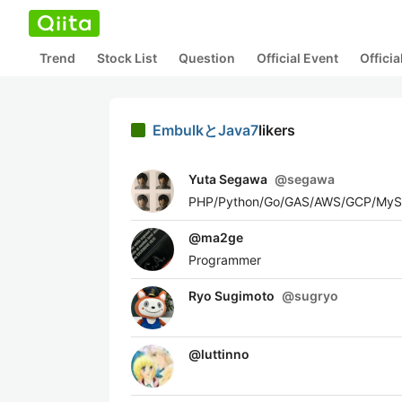
Trend
Stock List
Question
Official Event
Offici
EmbulkとJava7
likers
Yuta Segawa
@
segawa
PHP/Python/Go/GAS/AWS/GCP/MyS
@
ma2ge
Programmer
Ryo Sugimoto
@
sugryo
@
luttinno