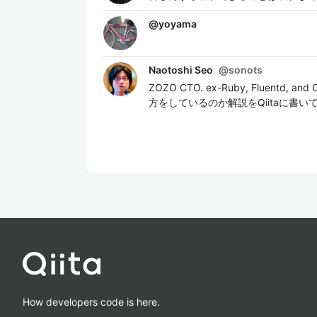
@
yoyama
Naotoshi Seo
@
sonots
ZOZO CTO. ex-Ruby, Fluen
方をしているのか解説をQiitaに書
How developers code is here.