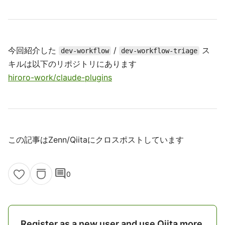
今回紹介した
/
ス
dev-workflow
dev-workflow-triage
キルは以下のリポジトリにあります
hiroro-work/claude-plugins
この記事はZenn/Qiitaにクロスポストしています
comment
0
Register as a new user and use Qiita more