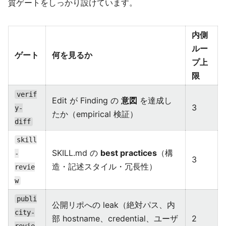
質ゲートをしっかり設けています。
内側
ルー
ゲート
何を見るか
プ上
限
verif
Edit が Finding の
意図
を達成し
3
y-
たか（empirical 検証）
diff
skill
SKILL.md の
best practices
（構
-
3
造・記述スタイル・冗長性）
revie
w
publi
公開リポへの leak（絶対パス、内
city-
部 hostname、credential、ユーザ
2