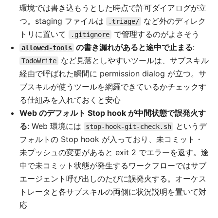
環境では書き込もうとした時点で許可ダイアログが立
つ。staging ファイルは
など外のディレク
.triage/
トリに置いて
で管理するのがよさそう
.gitignore
の書き漏れがあると途中で止まる
:
allowed-tools
など見落としやすいツールは、サブスキル
TodoWrite
経由で呼ばれた瞬間に permission dialog が立つ。サ
ブスキルが使うツールを網羅できているかチェックす
る仕組みを入れておくと安心
Web のデフォルト Stop hook が中間状態で誤発火す
る
: Web 環境には
というデ
stop-hook-git-check.sh
フォルトの Stop hook が入っており、未コミット・
未プッシュの変更があると exit 2 でエラーを返す。途
中で未コミット状態が発生するワークフローではサブ
エージェント呼び出しのたびに誤発火する。オーケス
トレータと各サブスキルの両側に状況説明を置いて対
応