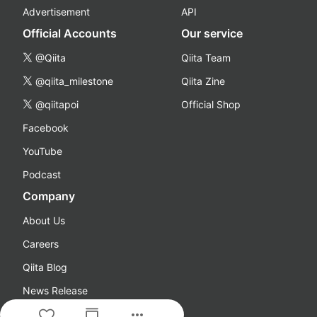
Advertisement
API
Official Accounts
Our service
@Qiita
Qiita Team
@qiita_milestone
Qiita Zine
@qiitapoi
Official Shop
Facebook
YouTube
Podcast
Company
About Us
Careers
Qiita Blog
News Release
more_horiz