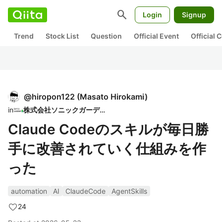
search
Login
Signup
Trend
Stock List
Question
Official Event
Official
@
hiropon122
(
Masato Hirokami
)
in
株式会社ソニックガーデン
Claude Codeのスキルが毎日勝
手に改善されていく仕組みを作
った
automation
AI
ClaudeCode
AgentSkills
24