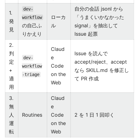
自分の会話 jsonl から
dev-
1.
ローカ
「うまくいかなかった
workflow
発
の自己ふ
ル
signal」を抽出して
見
りかえり
Issue 起票
2.
Claud
判
Issue を読んで
e
dev-
定
accept/reject、accept
Code
workflow
+
なら SKILL.md を修正し
on the
-triage
適
て PR 作成
Web
用
3.
Claud
無
e
人
Routines
Code
2 を 1 日 1 回叩く
運
on the
転
Web