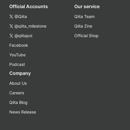
Official Accounts
Our service
@Qiita
Qiita Team
@qiita_milestone
Qiita Zine
@qiitapoi
Official Shop
Facebook
YouTube
Podcast
Company
About Us
Careers
Qiita Blog
News Release