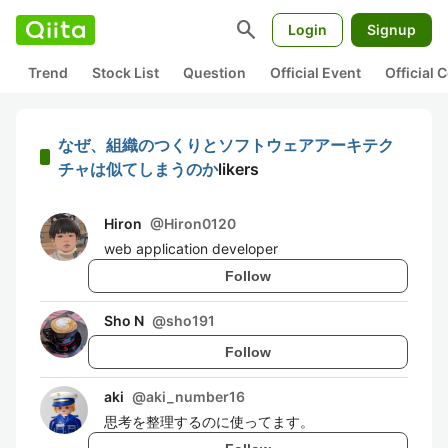
search
Login
Signup
Trend
Stock List
Question
Official Event
Official
なぜ、組織のつくりとソフトウェアアーキテク
チャは似てしまうのか
likers
Hiron
@
Hiron0120
web application developer
Follow
Sho N
@
sho191
Follow
aki
@
aki_number16
思考を整理するのに使ってます。