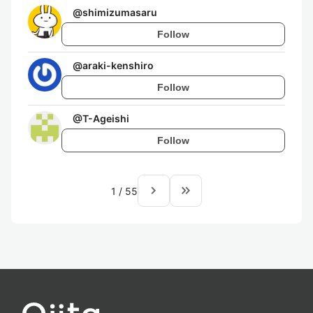
@
shimizumasaru
Follow
@
araki-kenshiro
Follow
@
T-Ageishi
Follow
navigate_next
keyboard_double_arrow_right
1
/
55