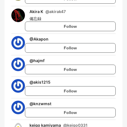
Akira K
@
akirak47
備忘録
Follow
@
Akapon
Follow
@
hajmf
Follow
@
akis1215
Follow
@
knzwmst
Follow
keigo kamiyama
@
keigo0331