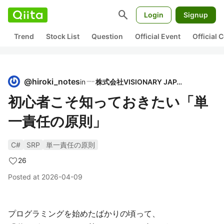
search
Login
Signup
Trend
Stock List
Question
Official Event
Official
@
hiroki_notes
in
株式会社VISIONARY JAPAN
初心者こそ知っておきたい「単
一責任の原則」
C#
SRP
単一責任の原則
26
Posted at
2026-04-09
プログラミングを始めたばかりの頃って、