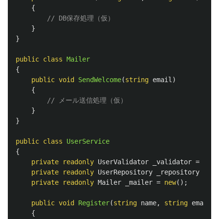
{
// DB保存処理（仮）
}
}
public
class
Mailer
{
public
void
SendWelcome
(
string
email
)
{
// メール送信処理（仮）
}
}
public
class
UserService
{
private
readonly
UserValidator
_validator
=
new
(
private
readonly
UserRepository
_repository
=
ne
private
readonly
Mailer
_mailer
=
new
();
public
void
Register
(
string
name
,
string
email
)
{