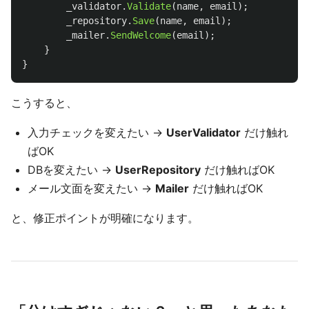
_validator
.
Validate
(
name
,
email
);
_repository
.
Save
(
name
,
email
);
_mailer
.
SendWelcome
(
email
);
}
}
こうすると、
入力チェックを変えたい →
UserValidator
だけ触れ
ばOK
DBを変えたい →
UserRepository
だけ触ればOK
メール文面を変えたい →
Mailer
だけ触ればOK
と、修正ポイントが明確になります。