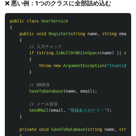
❌ 悪い例：1つのクラスに全部詰め込む
public
class
UserService
{
public
void
Register
(
string
name
,
string
email
)
{
// 入力チェック
if
(
string
.
IsNullOrWhiteSpace
(
name
)
||
strin
{
throw
new
ArgumentException
(
"Invalid inp
}
// DB保存
SaveToDatabase
(
name
,
email
);
// メール送信
SendMail
(
email
,
"登録ありがとう！"
);
}
private
void
SaveToDatabase
(
string
name
,
string
{