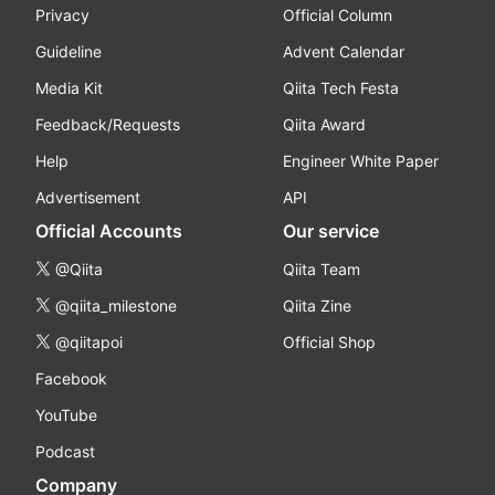
Privacy
Official Column
Guideline
Advent Calendar
Media Kit
Qiita Tech Festa
Feedback/Requests
Qiita Award
Help
Engineer White Paper
Advertisement
API
Official Accounts
Our service
@Qiita
Qiita Team
@qiita_milestone
Qiita Zine
@qiitapoi
Official Shop
Facebook
YouTube
Podcast
Company