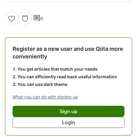
comment
0
Register as a new user and use Qiita more
conveniently
You get articles that match your needs
You can efficiently read back useful information
You can use dark theme
What you can do with signing up
Sign up
Login