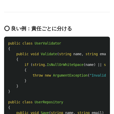
⭕ 良い例：責任ごとに分ける
public
class
UserValidator
{
public
void
Validate
(
string
name
,
string
email
)
{
if
(
string
.
IsNullOrWhiteSpace
(
name
)
||
strin
{
throw
new
ArgumentException
(
"Invalid inp
}
}
}
public
class
UserRepository
{
public
void
Save
(
string
name
,
string
email
)