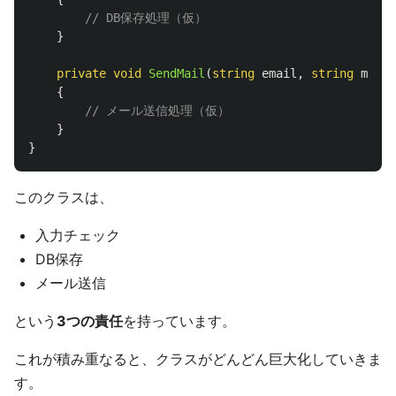
// DB保存処理（仮）
}
private
void
SendMail
(
string
email
,
string
messa
{
// メール送信処理（仮）
}
}
このクラスは、
入力チェック
DB保存
メール送信
という
3つの責任
を持っています。
これが積み重なると、クラスがどんどん巨大化していきま
す。