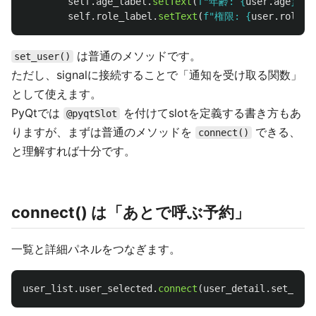
self
.
age_label
.
setText
(
f
"
年齢: 
{
user
.
age
}
"
)
self
.
role_label
.
setText
(
f
"
権限: 
{
user
.
role
}
"
は普通のメソッドです。
set_user()
ただし、signalに接続することで「通知を受け取る関数」
として使えます。
PyQtでは
を付けてslotを定義する書き方もあ
@pyqtSlot
りますが、まずは普通のメソッドを
できる、
connect()
と理解すれば十分です。
connect() は「あとで呼ぶ予約」
一覧と詳細パネルをつなぎます。
user_list
.
user_selected
.
connect
(
user_detail
.
set_user