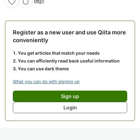
comment
0
Register as a new user and use Qiita more
conveniently
You get articles that match your needs
You can efficiently read back useful information
You can use dark theme
What you can do with signing up
Sign up
Login