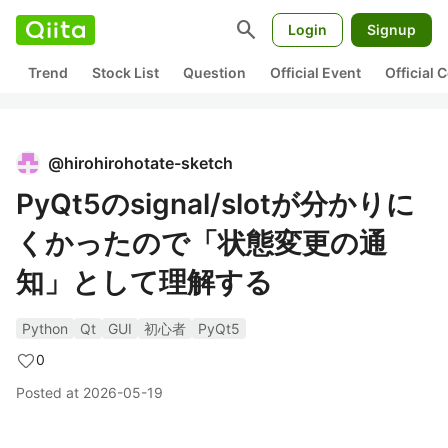
search
Login
Signup
Trend
Stock List
Question
Official Event
Official
@
hirohirohotate-sketch
PyQt5のsignal/slotが分かりに
くかったので「状態変更の通
知」として理解する
Python
Qt
GUI
初心者
PyQt5
0
Posted at
2026-05-19