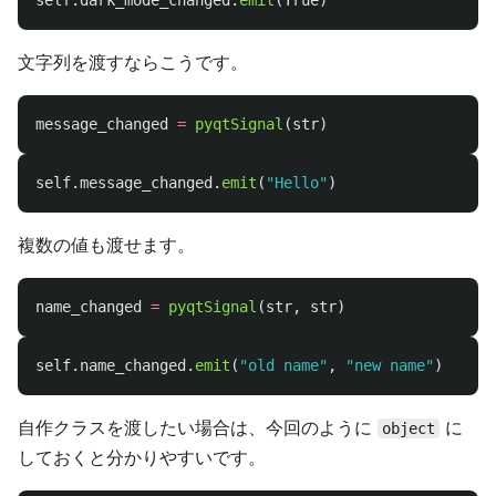
self
.
dark_mode_changed
.
emit
(
True
)
文字列を渡すならこうです。
message_changed
=
pyqtSignal
(
str
)
self
.
message_changed
.
emit
(
"
Hello
"
)
複数の値も渡せます。
name_changed
=
pyqtSignal
(
str
,
str
)
self
.
name_changed
.
emit
(
"
old name
"
,
"
new name
"
)
自作クラスを渡したい場合は、今回のように
に
object
しておくと分かりやすいです。