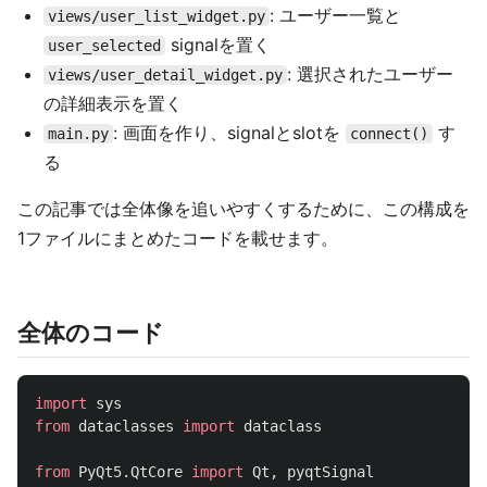
: ユーザー一覧と
views/user_list_widget.py
signalを置く
user_selected
: 選択されたユーザー
views/user_detail_widget.py
の詳細表示を置く
: 画面を作り、signalとslotを
す
main.py
connect()
る
この記事では全体像を追いやすくするために、この構成を
1ファイルにまとめたコードを載せます。
全体のコード
import
sys
from
dataclasses
import
dataclass
from
PyQt5.QtCore
import
Qt
,
pyqtSignal