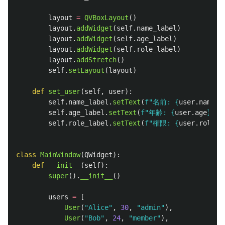
layout
=
QVBoxLayout
()
layout
.
addWidget
(
self
.
name_label
)
layout
.
addWidget
(
self
.
age_label
)
layout
.
addWidget
(
self
.
role_label
)
layout
.
addStretch
()
self
.
setLayout
(
layout
)
def
set_user
(
self
,
user
):
self
.
name_label
.
setText
(
f
"
名前: 
{
user
.
name
}
"
self
.
age_label
.
setText
(
f
"
年齢: 
{
user
.
age
}
"
)
self
.
role_label
.
setText
(
f
"
権限: 
{
user
.
role
}
"
class
MainWindow
(
QWidget
):
def
__init__
(
self
):
super
().
__init__
()
users
=
[
User
(
"
Alice
"
,
30
,
"
admin
"
),
User
(
"
Bob
"
,
24
,
"
member
"
),