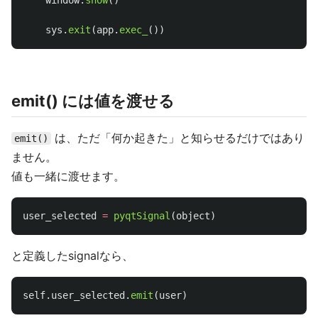
window
.
show
()
sys
.
exit
(
app
.
exec_
())
emit() には値を渡せる
は、ただ「何か起きた」と知らせるだけではあり
emit()
ません。
値も一緒に渡せます。
user_selected
=
pyqtSignal
(
object
)
と定義したsignalなら、
self
.
user_selected
.
emit
(
user
)