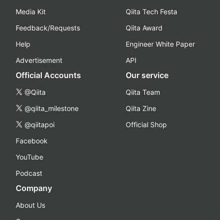
Media Kit
Qiita Tech Festa
Feedback/Requests
Qiita Award
Help
Engineer White Paper
Advertisement
API
Official Accounts
Our service
@Qiita
Qiita Team
@qiita_milestone
Qiita Zine
@qiitapoi
Official Shop
Facebook
YouTube
Podcast
Company
About Us