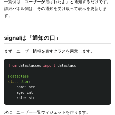
一覧側は「ユーザーが選ばれたよ」と通知するだけです。
詳細パネル側は、その通知を受け取って表示を更新しま
す。
signalは「通知の口」
まず、ユーザー情報を表すクラスを用意します。
from
dataclasses
import
dataclass
@dataclass
class
User
:
name
:
str
age
:
int
role
:
str
次に、ユーザー一覧ウィジェットを作ります。