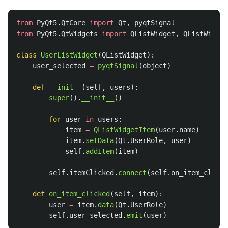
from
PyQt5.QtCore
import
Qt
,
pyqtSignal
from
PyQt5.QtWidgets
import
QListWidget
,
QListWidget
class
UserListWidget
(
QListWidget
):
user_selected
=
pyqtSignal
(
object
)
def
__init__
(
self
,
users
):
super
().
__init__
()
for
user
in
users
:
item
=
QListWidgetItem
(
user
.
name
)
item
.
setData
(
Qt
.
UserRole
,
user
)
self
.
addItem
(
item
)
self
.
itemClicked
.
connect
(
self
.
on_item_clicke
def
on_item_clicked
(
self
,
item
):
user
=
item
.
data
(
Qt
.
UserRole
)
self
.
user_selected
.
emit
(
user
)