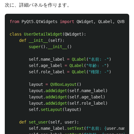
次に、詳細パネルを作ります。
from
PyQt5.QtWidgets
import
QWidget
,
QLabel
,
QVBoxLa
class
UserDetailWidget
(
QWidget
):
def
__init__
(
self
):
super
().
__init__
()
self
.
name_label
=
QLabel
(
"
名前: -
"
)
self
.
age_label
=
QLabel
(
"
年齢: -
"
)
self
.
role_label
=
QLabel
(
"
権限: -
"
)
layout
=
QVBoxLayout
()
layout
.
addWidget
(
self
.
name_label
)
layout
.
addWidget
(
self
.
age_label
)
layout
.
addWidget
(
self
.
role_label
)
self
.
setLayout
(
layout
)
def
set_user
(
self
,
user
):
self
.
name_label
.
setText
(
f
"
名前: 
{
user
.
name
}
"