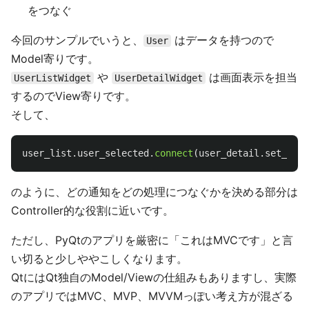
をつなぐ
今回のサンプルでいうと、
はデータを持つので
User
Model寄りです。
や
は画面表示を担当
UserListWidget
UserDetailWidget
するのでView寄りです。
そして、
user_list
.
user_selected
.
connect
(
user_detail
.
set_user
のように、どの通知をどの処理につなぐかを決める部分は
Controller的な役割に近いです。
ただし、PyQtのアプリを厳密に「これはMVCです」と言
い切ると少しややこしくなります。
QtにはQt独自のModel/Viewの仕組みもありますし、実際
のアプリではMVC、MVP、MVVMっぽい考え方が混ざる