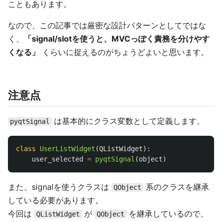
こともあります。
なので、この記事では厳密な設計パターンとしてではな
く、
「signal/slotを使うと、MVCっぽく責務を分けやす
くなる」
くらいに捉えるのがちょうどよいと思います。
注意点
は基本的にクラス変数として定義します。
pyqtSignal
class
UserListWidget
(
QListWidget
):
user_selected
=
pyqtSignal
(
object
)
また、signalを使うクラスは
系のクラスを継承
QObject
している必要があります。
今回は
が
を継承しているので、
QListWidget
QObject