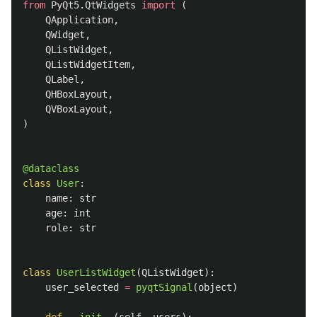
from
PyQt5.QtWidgets
import
(
QApplication
,
QWidget
,
QListWidget
,
QListWidgetItem
,
QLabel
,
QHBoxLayout
,
QVBoxLayout
,
)
@dataclass
class
User
:
name
:
str
age
:
int
role
:
str
class
UserListWidget
(
QListWidget
):
user_selected
=
pyqtSignal
(
object
)