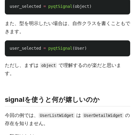
user_selected
=
pyqtSignal
(
object
)
また、型を明示したい場合は、自作クラスを書くこともで
きます。
user_selected
=
pyqtSignal
(
User
)
ただし、まずは
で理解するのが楽だと思いま
object
す。
signalを使うと何が嬉しいのか
今回の例では、
は
の
UserListWidget
UserDetailWidget
存在を知りません。