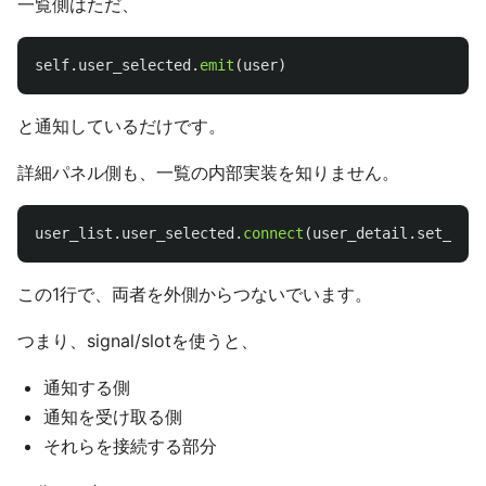
一覧側はただ、
self
.
user_selected
.
emit
(
user
)
と通知しているだけです。
詳細パネル側も、一覧の内部実装を知りません。
user_list
.
user_selected
.
connect
(
user_detail
.
set_user
この1行で、両者を外側からつないでいます。
つまり、signal/slotを使うと、
通知する側
通知を受け取る側
それらを接続する部分