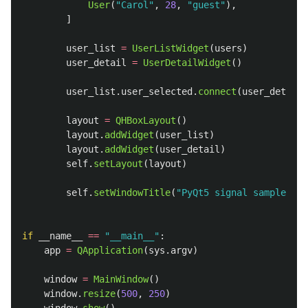
User
(
"
Carol
"
,
28
,
"
guest
"
),
]
user_list
=
UserListWidget
(
users
)
user_detail
=
UserDetailWidget
()
user_list
.
user_selected
.
connect
(
user_detail
.
layout
=
QHBoxLayout
()
layout
.
addWidget
(
user_list
)
layout
.
addWidget
(
user_detail
)
self
.
setLayout
(
layout
)
self
.
setWindowTitle
(
"
PyQt5 signal sample
"
)
if
__name__
==
"
__main__
"
:
app
=
QApplication
(
sys
.
argv
)
window
=
MainWindow
()
window
.
resize
(
500
,
250
)