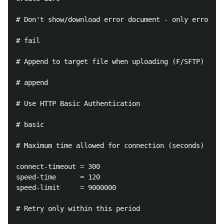
# Don't show/download error document - only error co
# fail

# Append to target file when uploading (F/SFTP)

# append

# Use HTTP Basic Authentication

# basic

# Maximum time allowed for connection (seconds)

connect-timeout = 300

speed-time      = 120

speed-limit     = 9000000

# Retry only within this period
