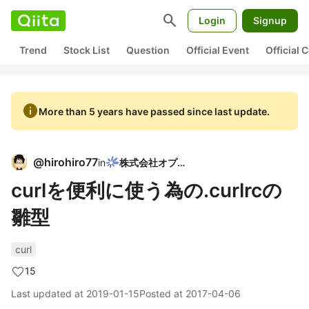
search
Login
Signup
Trend
Stock List
Question
Official Event
Official
info
More than 5 years have passed since last update.
@
hirohiro77
in
株式会社オプト
curlを便利に使う為の.curlrcの
雛型
curl
15
Last updated at
2019-01-15
Posted at
2017-04-06