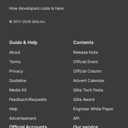
How developers code is here.
© 2011-
2026
Qiita Inc.
Guide & Help
Contents
About
Release Note
Terms
Official Event
Privacy
Official Column
Guideline
Advent Calendar
Media Kit
Qiita Tech Festa
Feedback/Requests
Qiita Award
Help
Engineer White Paper
Advertisement
API
Official Accounts
Our service