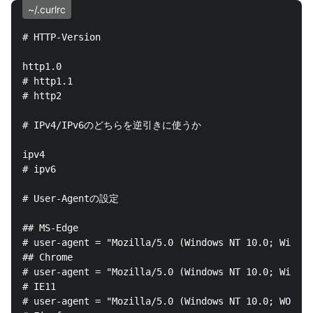
~/.curlrc
# HTTP-Version

http1.0

# http1.1

# http2

# IPv4/IPv6のどちらを逆引きに使うか

ipv4

# ipv6

# User-Agentの設定

## MS-Edge

# user-agent = "Mozilla/5.0 (Windows NT 10.0; Win64;
## Chrome

# user-agent = "Mozilla/5.0 (Windows NT 10.0; Win64;
# IE11

# user-agent = "Mozilla/5.0 (Windows NT 10.0; WOW64;