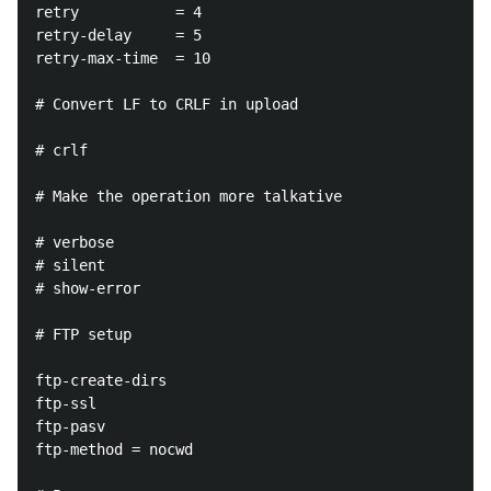
retry           = 4

retry-delay     = 5

retry-max-time  = 10

# Convert LF to CRLF in upload

# crlf

# Make the operation more talkative

# verbose

# silent

# show-error

# FTP setup

ftp-create-dirs

ftp-ssl

ftp-pasv

ftp-method = nocwd
