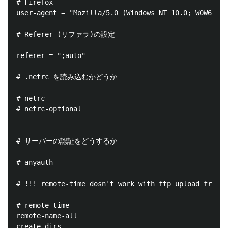
# Firefox

user-agent = "Mozilla/5.0 (Windows NT 10.0; WOW64; r
# Referer (リファラ)の設定

referer = ";auto"

# .netrc を読み込むかどうか

# netrc

# netrc-optional

# サーバーの認証をどうするか

# anyauth

# !!! remote-time dosn't work with ftp upload from s
# remote-time

remote-name-all

create-dirs
