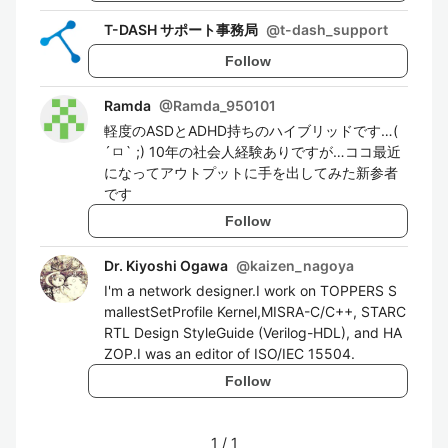
T-DASH サポート事務局
@
t-dash_support
Follow
Ramda
@
Ramda_950101
軽度のASDとADHD持ちのハイブリッドです…(
´ㅁ` ;) 10年の社会人経験ありですが…ココ最近
になってアウトプットに手を出してみた新参者
です
Follow
Dr. Kiyoshi Ogawa
@
kaizen_nagoya
I'm a network designer.I work on TOPPERS S
mallestSetProfile Kernel,MISRA-C/C++, STARC
RTL Design StyleGuide (Verilog-HDL), and HA
ZOP.I was an editor of ISO/IEC 15504.
Follow
1
/
1