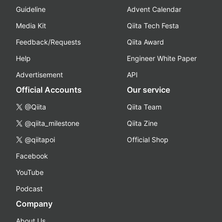
Guideline
Advent Calendar
Media Kit
Qiita Tech Festa
Feedback/Requests
Qiita Award
Help
Engineer White Paper
Advertisement
API
Official Accounts
Our service
@Qiita
Qiita Team
@qiita_milestone
Qiita Zine
@qiitapoi
Official Shop
Facebook
YouTube
Podcast
Company
About Us