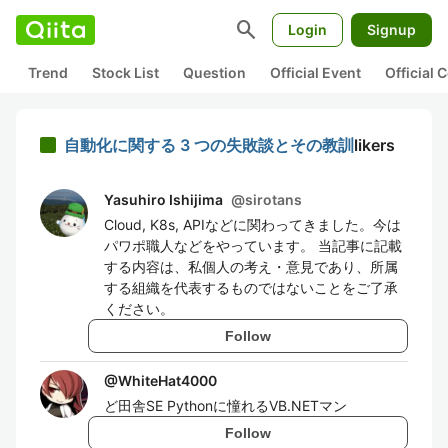
search
Login
Signup
Trend
Stock List
Question
Official Event
Official
自動化に関する 3 つの失敗談とその教訓
likers
Yasuhiro Ishijima
@
sirotans
Cloud, K8s, APIなどに関わってきました。今は
パワポ職人などをやっています。 当記事に記載
する内容は、私個人の考え・意見であり、所属
する組織を代表するものではないことをご了承
ください。
Follow
@
WhiteHat4000
ど田舎SE Pythonに憧れるVB.NETマン
Follow