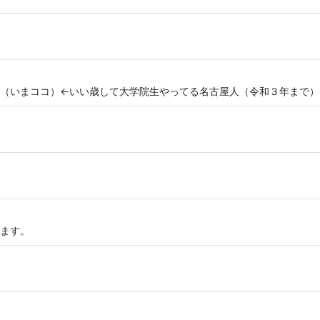
（いまココ）←いい歳して大学院生やってる名古屋人（令和３年まで）
ます。