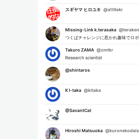
スギヤマ ヒロユキ
@
a10teki
Missing-Link k.terasaka
@
terake
つくばチャレンジに惹かれ趣味でロボ
Takuro ZAMA
@
zmtkr
Research scientist
@
shintaros
K I-taka
@
kitaka
@
SavantCat
Hiroshi Matsuoka
@
kuronekodais