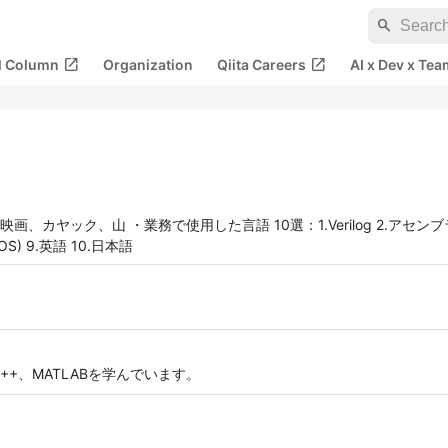
search
open_in_new
open_in_new
al Column
Organization
Qiita Careers
AI x Dev x Tea
ク、山 ・業務で使用した言語 10選：1.Verilog 2.アセンブラ 3.C 4.P
l, DOS) 9.英語 10.日本語
++、MATLABを学んでいます。