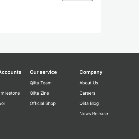
 Accounts
Our service
Company
Qiita Team
About Us
_milestone
Qiita Zine
Careers
poi
Official Shop
Qiita Blog
k
News Release