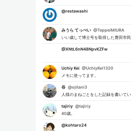
@
restawashi
みうら てっぺい
@
TeppeiMIURA
いい歳して博士号を取得した豊田市民
@
XNtL6nN48NpvKZFw
Uchiy Kei
@
UchiyKei1320
メモに使ってます。
谷
@
ojitani3
人様のまねごとをした記録を書いてい
tajiriy
@
tajiriy
40歳。
@
kohtaro24