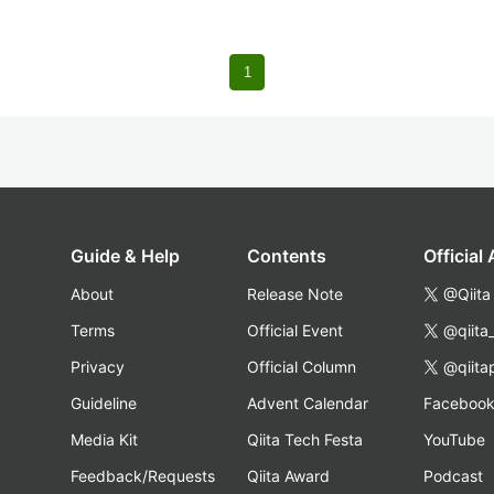
1
Guide & Help
Contents
Official
About
Release Note
@Qiita
Terms
Official Event
@qiita
Privacy
Official Column
@qiita
Guideline
Advent Calendar
Faceboo
Media Kit
Qiita Tech Festa
YouTube
Feedback/Requests
Qiita Award
Podcast