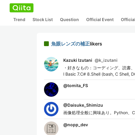
Trend
Stock List
Question
Official Event
Offici
魚眼レンズの補正
likers
Kazuki Izutani
@
k_izutani
・好きなもの：コーディング、読書、映画、カヤッ
l Basic 7.C# 8.Shell (bash, C Shel
@
tomita_FS
@
Daisuke_Shimizu
画像処理全般に興味あり。Python、C
@
nopp_dev