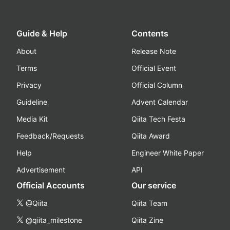
Guide & Help
Contents
About
Release Note
Terms
Official Event
Privacy
Official Column
Guideline
Advent Calendar
Media Kit
Qiita Tech Festa
Feedback/Requests
Qiita Award
Help
Engineer White Paper
Advertisement
API
Official Accounts
Our service
@Qiita
Qiita Team
@qiita_milestone
Qiita Zine