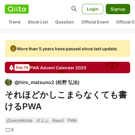
search
Login
Signup
Trend
Stock List
Question
Official Event
Official
info
More than 5 years have passed since last update.
PWA
Advent Calendar
2020
Day 14
@
hiro_matsuno2
(
松野 弘法
)
それほどかしこまらなくても書
けるPWA
jQueryMobile
ポエム
React
PWA
3