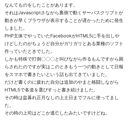
なんてものをしたことがあります。
それはJavascriptさながら裏側で動くサーバスクリプトが
動きが早くブラウザが表示することが遅かったために発生
しました。
PHP主体でやっていたFacebookがHTML5に手を出しや
けどしたのがちょうど自分がガリガリとある業種のソフト
作っていたときでした。
しかも特殊で打倒〇〇〇と叫びながら作るもんですから困
らされたのですが実はこのときもう一つの動きとして日報
をスマホで書きたいという話も出てきていました。
だけど書くのに疲れた自分は追加のやまと格闘しながら
HTML5で各道を選びすっと書き続けました。
その時は盆暮れ正月なしの上土日までフルに使ってまし
た。
その時の上司はどこか逃亡したみたいですけどね。