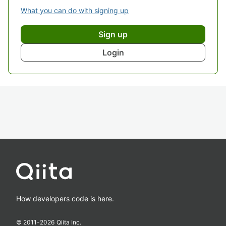
What you can do with signing up
Sign up
Login
How developers code is here.
© 2011-
2026
Qiita Inc.