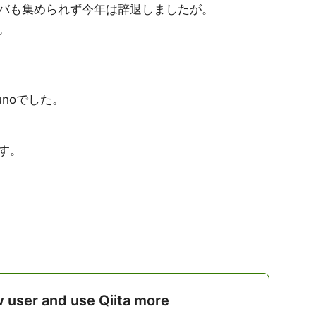
バも集められず今年は辞退しましたが。
。
unoでした。
す。
w user and use Qiita more