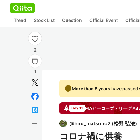
Trend
Stock List
Question
Official Event
Offici
2
1
info
More than 5 years have passed s
MAヒーローズ・リーグ
Adv
Day 11
more_horiz
@
hiro_matsuno2
(
松野 弘法
)
コロナ禍に供養