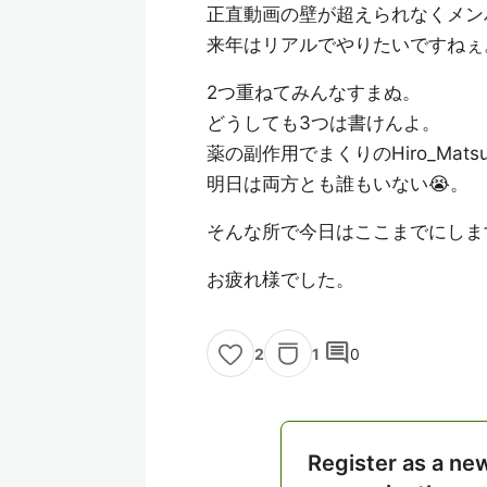
正直動画の壁が超えられなくメン
来年はリアルでやりたいですねぇ
2つ重ねてみんなすまぬ。
どうしても3つは書けんよ。
薬の副作用でまくりのHiro_Mats
明日は両方とも誰もいない😭。
そんな所で今日はここまでにしま
お疲れ様でした。
comment
1
0
2
Register as a ne