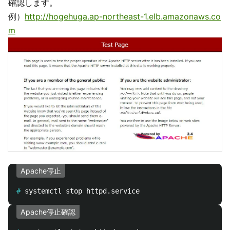
確認します。
例）
http://hogehuga.ap-northeast-1.elb.amazonaws.co
m
Apache停止
#
Apache停止確認