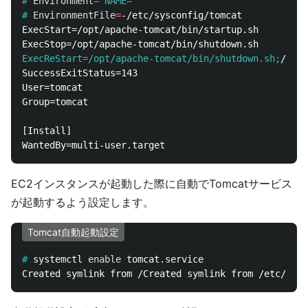
#
Environment
=
"NAME="
#
EnvironmentFile
=
ExecStart=/opt/apache-tomcat/bin/startup.sh

ExecReStart=/opt/apache-tomcat/bin/shutdown.sh;
SuccessExitStatus=143

User=tomcat

Group=tomcat

[Install]

EC2インスタンスが起動した際に自動でTomcatサービス
が起動するよう設定します。
Tomcat自動起動設定
#
systemctl 
enable 