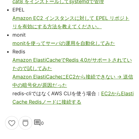
cat8 をインストールしてsystemdで管理
EPEL
Amazon EC2 インスタンスに対して EPEL リポジト
リを有効にする方法を教えてください。
monit
monitを使ってサーバの運用を自動化してみた
Redis
Amazon ElastiCacheでRedis 4.0がサポートされてい
たので試してみた
Amazon ElastiCacheにEC2から接続できない → 送信
中の暗号化が原因だった
redis-cliではなくAWS CLIを使う場合：
EC2からElasti
Cache Redisノードに接続する
comment
0