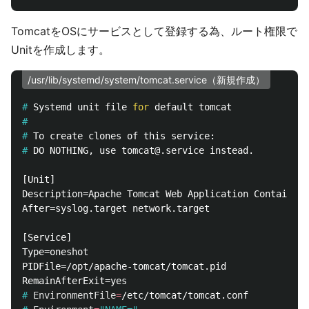
TomcatをOSにサービスとして登録する為、ルート権限で
Unitを作成します。
/usr/lib/systemd/system/tomcat.service（新規作成）
#
Systemd unit file 
for 
#
#
#
[Unit]

Description=Apache Tomcat Web Application Container

After=syslog.target network.target

[Service]

Type=oneshot

PIDFile=/opt/apache-tomcat/tomcat.pid

#
EnvironmentFile
=