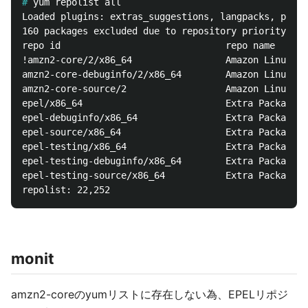
#
Loaded plugins: extras_suggestions, langpacks, prior
160 packages excluded due to repository priority pro
repo id                              repo name      
!amzn2-core/2/x86_64                 Amazon Linux 2 
amzn2-core-debuginfo/2/x86_64        Amazon Linux 2 
amzn2-core-source/2                  Amazon Linux 2 
epel/x86_64                          Extra Packages 
epel-debuginfo/x86_64                Extra Packages 
epel-source/x86_64                   Extra Packages 
epel-testing/x86_64                  Extra Packages 
epel-testing-debuginfo/x86_64        Extra Packages 
epel-testing-source/x86_64           Extra Packages 
monit
amzn2-coreのyumリストに存在しない為、EPELリポジ