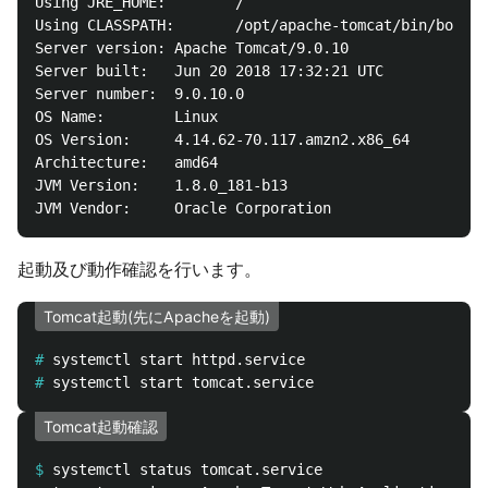
Using JRE_HOME:        /

Using CLASSPATH:       /opt/apache-tomcat/bin/bootst
Server version: Apache Tomcat/9.0.10

Server built:   Jun 20 2018 17:32:21 UTC

Server number:  9.0.10.0

OS Name:        Linux

OS Version:     4.14.62-70.117.amzn2.x86_64

Architecture:   amd64

JVM Version:    1.8.0_181-b13

起動及び動作確認を行います。
Tomcat起動(先にApacheを起動)
#
#
Tomcat起動確認
$