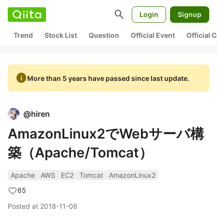
search
Login
Signup
Trend
Stock List
Question
Official Event
Official
info
More than 5 years have passed since last update.
@
hiren
AmazonLinux2でWebサーバ構
築（Apache/Tomcat）
Apache
AWS
EC2
Tomcat
AmazonLinux2
65
Posted at
2018-11-06