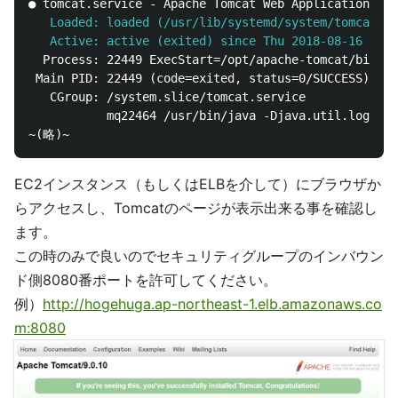
   Loaded: loaded (/usr/lib/systemd/system/tomcat.se
   Active: active (exited) since Thu 2018-08-16 18:1
  Process: 22449 ExecStart=/opt/apache-tomcat/bin/st
 Main PID: 22449 (code=exited, status=0/SUCCESS)

   CGroup: /system.slice/tomcat.service

           mq22464 /usr/bin/java -Djava.util.logging
EC2インスタンス（もしくはELBを介して）にブラウザか
らアクセスし、Tomcatのページが表示出来る事を確認し
ます。
この時のみで良いのでセキュリティグループのインバウン
ド側8080番ポートを許可してください。
例）
http://hogehuga.ap-northeast-1.elb.amazonaws.co
m:8080