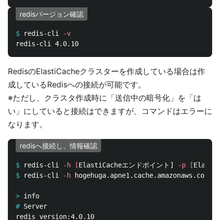
redisバージョン確認
$
redis-cli 
-v
RedisのElastiCacheクラスターを作成している場合は作
成しているRedisへの接続が可能です。
※ただし、クラスタ作成時に「送信中の暗号化」を「は
い」にしていると接続はできますが、コマンドはエラーに
なります。
redisへ接続し、情報確認
$
redis-cli 
-h
[
ElastiCacheエンドポイント] 
-p
[
$
redis-cli 
-h
 hogehuga.apne1.cache.amazonaws.com 
-p
>
#
redis_version:4.0.10
