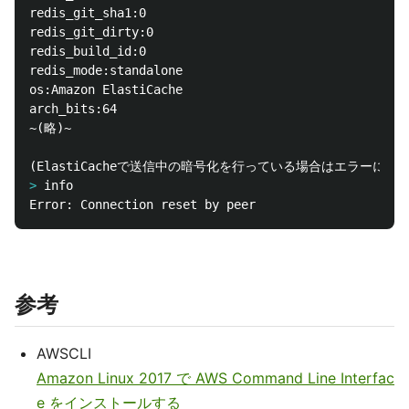
redis_git_sha1:0

redis_git_dirty:0

redis_build_id:0

redis_mode:standalone

os:Amazon ElastiCache

arch_bits:64

~(略)~

>
参考
AWSCLI
Amazon Linux 2017 で AWS Command Line Interfac
e をインストールする