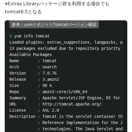
※Extras Libraryパッケージ群を利用する場合でも
tomcat8.5となる
参考：yumリポジトリTomcatバージョン確認
$
Loaded plugins: extras_suggestions, langpacks, prior
13 packages excluded due to repository priority prot
Available Packages

Name        : tomcat

Arch        : noarch

Version     : 7.0.76

Release     : 3.amzn2

Size        : 90 k

Repo        : amzn2-core/2/x86_64

Summary     : Apache Servlet/JSP Engine, RI for Serv
URL         : http://tomcat.apache.org/

License     : ASL 2.0

Description : Tomcat is the servlet container that i
            : Reference Implementation for the Java 
            : technologies. The Java Servlet and Jav