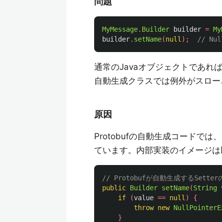
問題
MyMessage
.
Builder
builder
=
My
builder
.
setName
(
null
);
// Nul
通常のJavaオブジェクトであればSe
自動生成クラスでは例外がスロー
原因
Protobufの自動生成コードでは、B
ています。内部実装のイメージは
// Protobufが自動生成するSet
public
Builder
setName
(
String
if
(
value
==
null
)
{
throw
new
NullPointerE
}