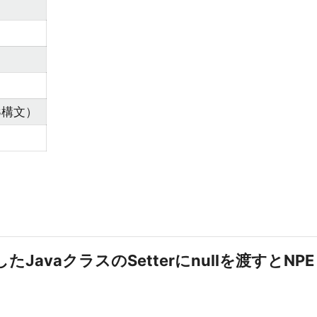
o3構文）
成したJavaクラスのSetterにnullを渡すとNPE