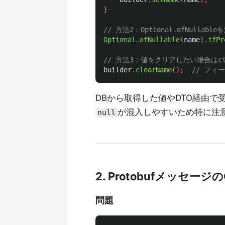
}
// 方法2：Optional.ofNullabl
Optional
.
ofNullable
(
name
).
ifPr
// 方法3：値をクリアしたい場合はcle
builder
.
clearName
();
// フィ
DBから取得した値やDTO経由で受
が混入しやすいため特に注
null
2. Protobufメッセー
問題