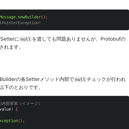
Message
.
newBuilder
();
lPointerException!
tterに
を渡しても問題ありませんが、Protobufの
null
されます。
uilderの各Setterメソッド内部で
チェックが行われ
null
以下のとおりです。
terの内部実装（イメージ）
value
)
{
xception
();