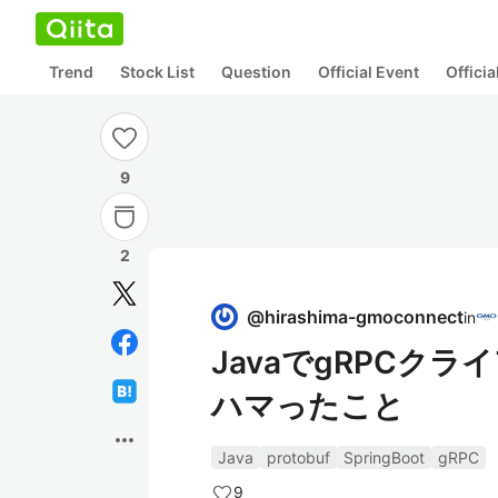
Trend
Stock List
Question
Official Event
Offici
9
2
@
hirashima-gmoconnect
in
JavaでgRPCク
ハマったこと
more_horiz
Java
protobuf
SpringBoot
gRPC
9