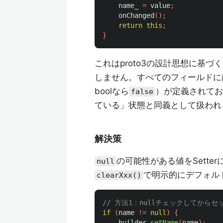
name_
=
value
;
onChanged
();
return
this
;
}
これはproto3の設計思想に基づく
しません。すべてのフィールドに
boolなら
）が定義されてお
false
ている」状態と同義として扱われ
解決策
の可能性がある値をSette
null
で明示的にデフォル
clearXxx()
// 方法1：nullチェックしてからセ
if
(
name
!=
null
)
{
builder
.
setName
(
name
);