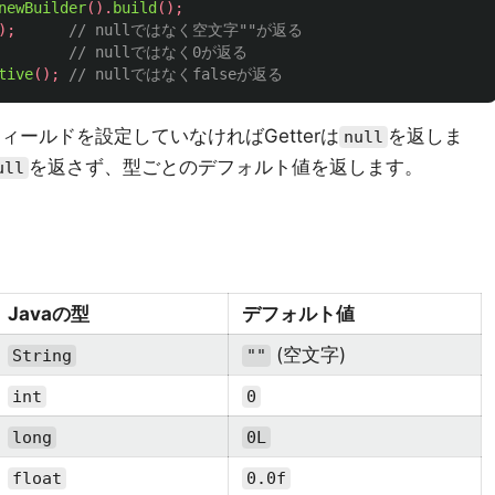
newBuilder
().
build
();
);
// nullではなく空文字""が返る
// nullではなく0が返る
tive
();
// nullではなくfalseが返る
ィールドを設定していなければGetterは
を返しま
null
を返さず、型ごとのデフォルト値を返します。
ull
Javaの型
デフォルト値
(空文字)
String
""
int
0
long
0L
float
0.0f