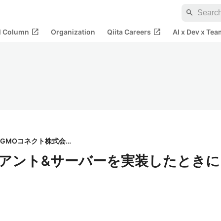
search
open_in_new
open_in_new
al Column
Organization
Qiita Careers
AI x Dev x Tea
GMOコネクト株式会社
ライアント&サーバーを実装したときに