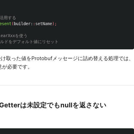
eを活用する
esent
(
builder:
:
setName
);
arXxxを使う
ールドをデフォルト値にリセット
け取った値をProtobufメッセージに詰め替える処理では、
意が必要です。
ジのGetterは未設定でもnullを返さない