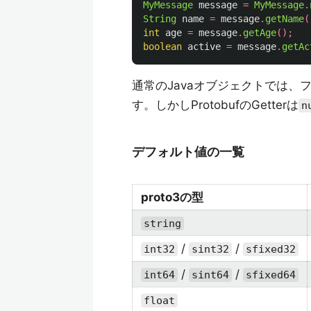
MyMessage
message
=
MyMessage
.
String
name
=
message
.
getName
(
int
age
=
message
.
getAge
();
boolean
active
=
message
.
getAc
通常のJavaオブジェクトでは、フ
す。しかしProtobufのGetterは
n
デフォルト値の一覧
proto3の型
string
/
/
int32
sint32
sfixed32
/
/
int64
sint64
sfixed64
float