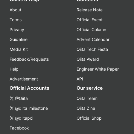
About
Release Note
Terms
Official Event
Privacy
Official Column
Guideline
Advent Calendar
Media Kit
Qiita Tech Festa
Feedback/Requests
Qiita Award
Help
Engineer White Paper
Advertisement
API
Official Accounts
Our service
@Qiita
Qiita Team
@qiita_milestone
Qiita Zine
@qiitapoi
Official Shop
Facebook