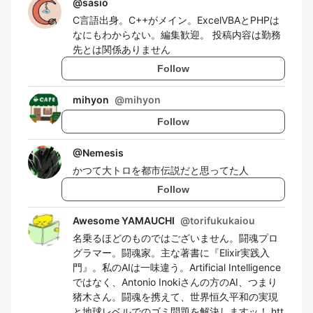
@
sasio
C言語出身。C++がメイン。ExcelVBAとPHPは
なにもわからない。編集歓迎。 投稿内容は勤務
先とは関係ありません
Follow
mihyon
@
mihyon
Follow
@
Nemesis
かつて大トロを都市伝説だと思ってた人
Follow
Awesome YAMAUCHI
@
torifukukaiou
名乗るほどのものではございません。闘魂プロ
グラマー。闘魂家。主な著書に『Elixir実践入
門』。私のAIは一味違う。Artificial Intelligence
ではなく、Antonio Inokiさんの方のAI、つまり
猪木さん。闘魂を携えて、世界恒久平和の実現
と地球レベルでのゴミ問題を解決しますッ！ htt