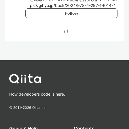
ps://gihyo.jp/book/2024/978-4-297-14014-4
Follow
1
/
1
How developers code is here.
© 2011-
2026
Qiita Inc.
Guide & Help
Contents