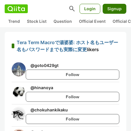
search
Login
Signup
Trend
Stock List
Question
Official Event
Official
Tera Term Macroで湯婆婆: ホスト名もユーザー
名もパスワードまでも実際に変更
likers
@
goto0429gt
Follow
@
hinanoya
Follow
@
chokuhankikaku
Follow