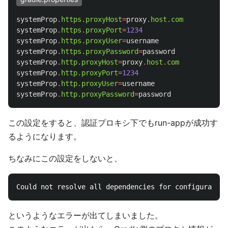
systemProp
.
https
.
proxyHost
=
proxy
.
host
.
com
systemProp
.
https
.
proxyPort
=
1234
systemProp
.
https
.
proxyUser
=
username
systemProp
.
https
.
proxyPassword
=
password
systemProp
.
http
.
proxyHost
=
proxy
.
host
.
com
systemProp
.
http
.
proxyPort
=
1234
systemProp
.
http
.
proxyUser
=
username
systemProp
.
http
.
proxyPassword
=
password
この設定をすると、認証プロキシ下でもrun-appが成功す
るようになります。
ちなみにこの設定をしないと、
というようなエラーが出てしまいました。