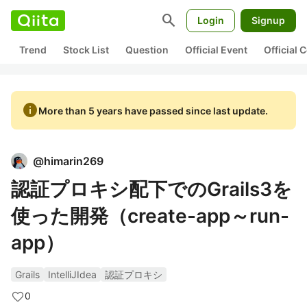
search
Login
Signup
Trend
Stock List
Question
Official Event
Official
info
More than 5 years have passed since last update.
@
himarin269
認証プロキシ配下でのGrails3を
使った開発（create-app～run-
app）
Grails
IntelliJIdea
認証プロキシ
0