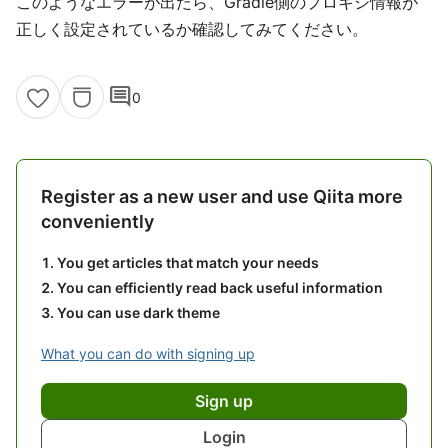
このようなエラーが出たら、Gradle側のプロキシ情報が
正しく設定されているか確認してみてください。
comment
0
Register as a new user and use Qiita more
conveniently
You get articles that match your needs
You can efficiently read back useful information
You can use dark theme
What you can do with signing up
Sign up
Login