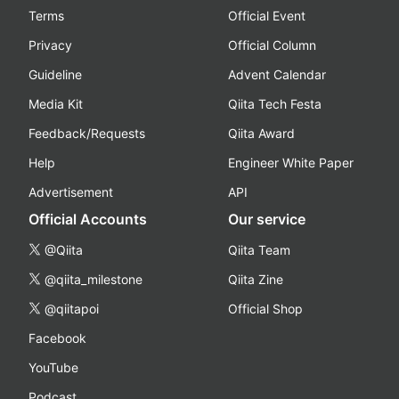
Terms
Official Event
Privacy
Official Column
Guideline
Advent Calendar
Media Kit
Qiita Tech Festa
Feedback/Requests
Qiita Award
Help
Engineer White Paper
Advertisement
API
Official Accounts
Our service
@Qiita
Qiita Team
@qiita_milestone
Qiita Zine
@qiitapoi
Official Shop
Facebook
YouTube
Podcast