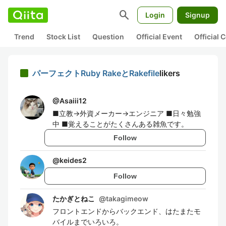
search
Login
Signup
Trend
Stock List
Question
Official Event
Official
パーフェクトRuby RakeとRakefile
likers
@
Asaiii12
■立教→外資メーカー→エンジニア ■日々勉強
中 ■覚えることがたくさんある雑魚です。
Follow
@
keides2
Follow
たかぎとねこ
@
takagimeow
フロントエンドからバックエンド、はたまたモ
バイルまでいろいろ。