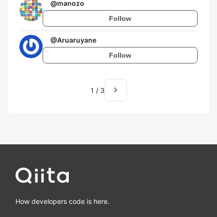
@
manozo
Follow
@
Aruaruyane
Follow
navigate_next
1
/
3
How developers code is here.