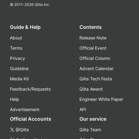
© 2011-
2026
Qiita Inc.
Guide & Help
Contents
About
Release Note
Terms
Official Event
Privacy
Official Column
Guideline
Advent Calendar
Media Kit
Qiita Tech Festa
Feedback/Requests
Qiita Award
Help
Engineer White Paper
Advertisement
API
Official Accounts
Our service
@Qiita
Qiita Team