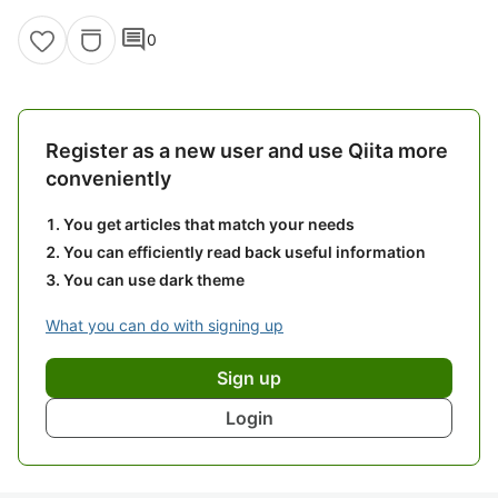
comment
0
Register as a new user and use Qiita more
conveniently
You get articles that match your needs
You can efficiently read back useful information
You can use dark theme
What you can do with signing up
Sign up
Login