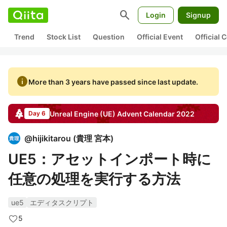
search
Login
Signup
Trend
Stock List
Question
Official Event
Official
info
More than 3 years have passed since last update.
Unreal Engine (UE)
Advent Calendar
2022
Day 6
@
hijikitarou
(
貴理 宮本
)
UE5：アセットインポート時に
任意の処理を実行する方法
ue5
エディタスクリプト
5