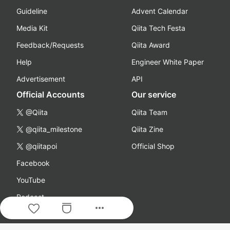
Guideline
Advent Calendar
Media Kit
Qiita Tech Festa
Feedback/Requests
Qiita Award
Help
Engineer White Paper
Advertisement
API
Official Accounts
Our service
@Qiita
Qiita Team
@qiita_milestone
Qiita Zine
@qiitapoi
Official Shop
Facebook
YouTube
Podcast
more_horiz
Company