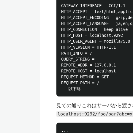
GATEWAY_INTERFACE = CGI/1.1

HTTP_ACCEPT = text/html,applic
HTTP_ACCEPT_ENCODING = gzip,def
HTTP_ACCEPT_LANGUAGE = ja,en;q
HTTP_CONNECTION = keep-alive

HTTP_HOST = localhost:9292

HTTP_USER_AGENT = Mozilla/5.0 
HTTP_VERSION = HTTP/1.1

PATH_INFO = /

QUERY_STRING = 

REMOTE_ADDR = 127.0.0.1

REMOTE_HOST = localhost

REQUEST_METHOD = GET

REQUEST_PATH = /

見ての通りこれはサーバから渡さ
localhost:9292/foo/bar?abc=x
...
