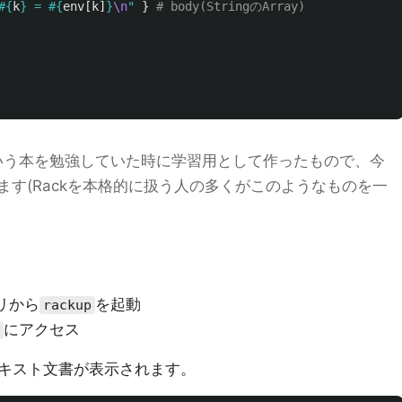
#{
k
}
 = 
#{
env
[
k
]
}
\n
"
}
# body(StringのArray)
ayという本を勉強していた時に学習用として作ったもので、今
す(Rackを本格的に扱う人の多くがこのようなものを一
リから
を起動
rackup
にアクセス
キスト文書が表示されます。