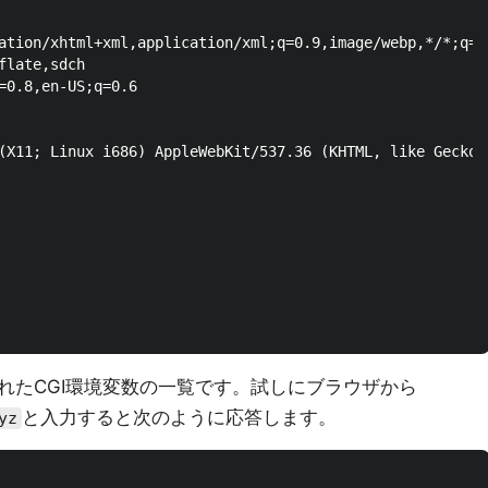
ation/xhtml+xml,application/xml;q=0.9,image/webp,*/*;q=0.
late,sdch

=0.8,en-US;q=0.6

(X11; Linux i686) AppleWebKit/537.36 (KHTML, like Gecko)
れたCGI環境変数の一覧です。試しにブラウザから
と入力すると次のように応答します。
yz