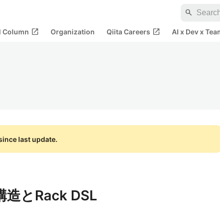
search
open_in_new
open_in_new
al Column
Organization
Qiita Careers
AI x Dev x Tea
ince last update.
構造とRack DSL