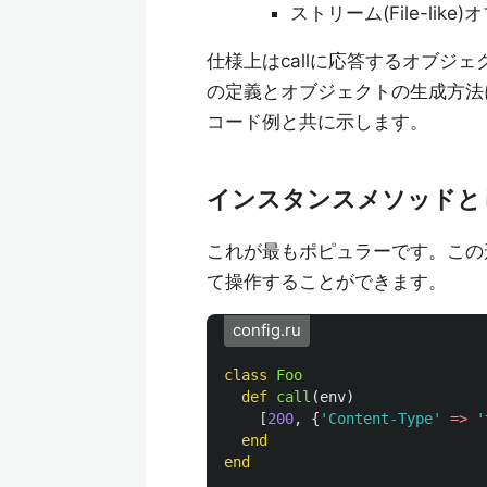
ストリーム(File-li
仕様上はcallに応答するオブジ
の定義とオブジェクトの生成方法
コード例と共に示します。
インスタンスメソッドと
これが最もポピュラーです。この形式
て操作することができます。
config.ru
class
Foo
def
call
(
env
)
[
200
,
{
'Content-Type'
=>
'
end
end