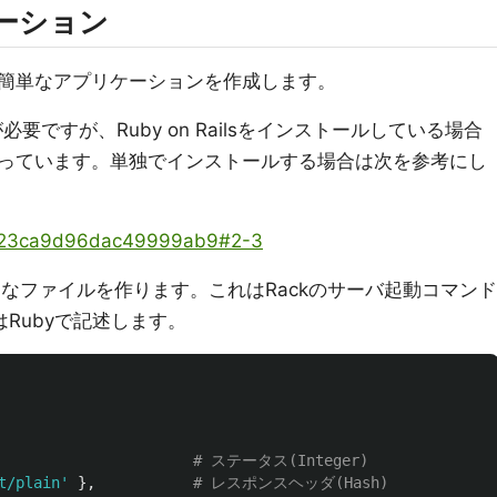
ケーション
簡単なアプリケーションを作成します。
が必要ですが、Ruby on Railsをインストールしている場合
っています。単独でインストールする場合は次を参考にし
s/b23ca9d96dac49999ab9#2-3
なファイルを作ります。これはRackのサーバ起動コマンド
Rubyで記述します。
# ステータス(Integer)
t/plain'
},
# レスポンスヘッダ(Hash)