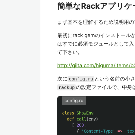
簡単なRackアプリ
まず基本を理解するため説明用の
最初にrack gemのインストール
はすでに必須モジュールとして入
て下さい。
http://qiita.com/higuma/item
次に
という名前の小さ
config.ru
の設定ファイルで、中身は
rackup
config.ru
class
ShowEnv
def
call
(
env
)
[
200
,
{
'Content-Type'
=>
'tex