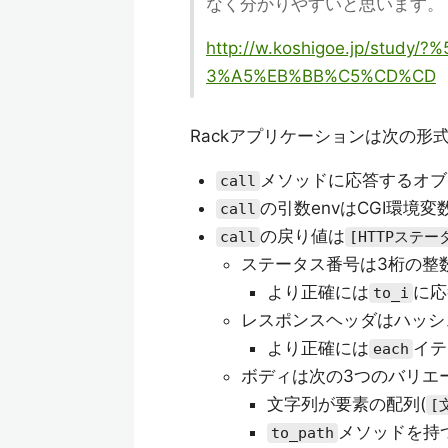
なく分かりやすいと思います。
http://w.koshigoe.jp/stu
3%A5%EB%BB%C5%CD%CD
Rackアプリケーションは次の形
メソッドに応答するオブ
call
の引数envはCGI環境変
call
の戻り値は
call
[HTTPステ
ステータス番号は3桁の整
より正確には
に応
to_i
レスポンスヘッダはハッシ
より正確には
イテ
each
ボディは次の3つのバリエ
文字列が要素の配列(
[
メソッドを持
to_path