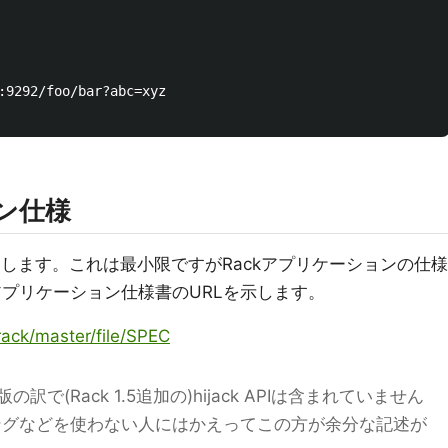
:9292/foo/bar?abc=xyz

ョン仕様
します。これは最小限ですがRackアプリケーションの仕様
アプリケーション仕様書のURLを示します。
/rack/master/file/SPEC
(Rack 1.5追加の)hijack APIは含まれていません
ーミングなどを使わない人にはかえってこの方が余分な記述が