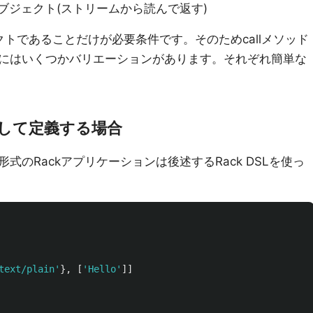
ke)オブジェクト(ストリームから読んで返す)
ェクトであることだけが必要条件です。そのためcallメソッド
にはいくつかバリエーションがあります。それぞれ簡単な
して定義する場合
のRackアプリケーションは後述するRack DSLを使っ
text/plain'
},
[
'Hello'
]]