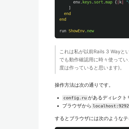
env
.
keys
.
sort
.
map
{
|
k
|
"
]
end
end
run
ShowEnv
.
new
これは私が以前Rails 3 W
でも動作確認用に時々使っていま
度は作っていると思います)。
操作方法は次の通りです。
があるディレクト
config.ru
ブラウザから
localhost:9292
するとブラウザには次のようなテ