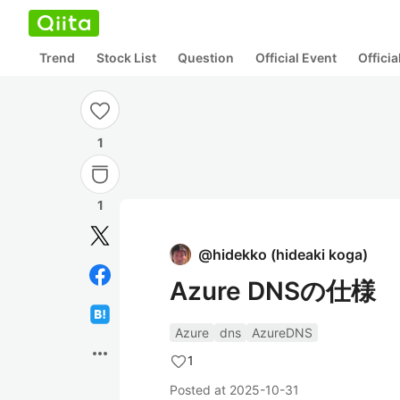
Trend
Stock List
Question
Official Event
Offici
1
1
@
hidekko
(
hideaki koga
)
Azure DNSの仕様
Azure
dns
AzureDNS
more_horiz
1
Posted at
2025-10-31