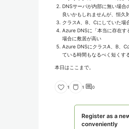
DNSサーバが内部に無い場合の
良いかもしれませんが、恒久
クラスA、B、Cにしていた場合D
Azure DNSに「本当に存
場合に敷居が高い
Azure DNSにクラスA、
ている時間もなるべく短くす
本日はここまで。
comment
1
0
1
Register as a ne
conveniently