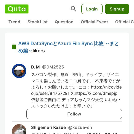
search
Login
Signup
Trend
Stock List
Question
Official Event
Official
AWS DataSyncとAzure File Sync 比較 ～まと
め編～
likers
D. M
@
DM2525
スパコン製作、無線、登山、ドライブ、サイエ
ンスを楽しんでいるニコ厨です。 不束者ですが
よろしくお願いします。 ニコ：https://nicovide
o.jp/user/84757291 X:https://x.com/dmepjp
依頼等ご自由に ディアちゃんマジ天使 いいね・
ストックいただけますと幸いです
Follow
Shigemori Kozue
@
kozue-sh