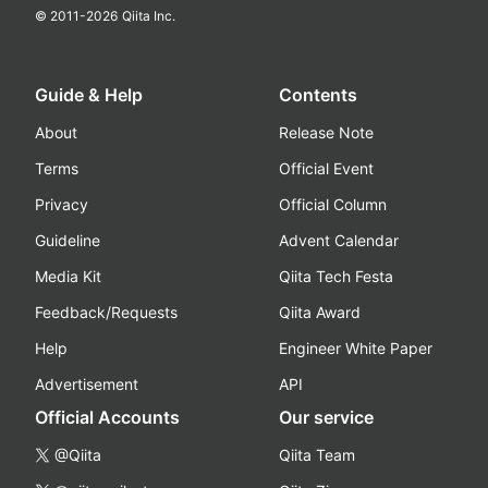
© 2011-
2026
Qiita Inc.
Guide & Help
Contents
About
Release Note
Terms
Official Event
Privacy
Official Column
Guideline
Advent Calendar
Media Kit
Qiita Tech Festa
Feedback/Requests
Qiita Award
Help
Engineer White Paper
Advertisement
API
Official Accounts
Our service
@Qiita
Qiita Team