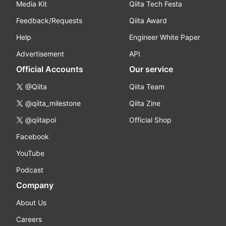
Media Kit
Qiita Tech Festa
Feedback/Requests
Qiita Award
Help
Engineer White Paper
Advertisement
API
Official Accounts
Our service
@Qiita
Qiita Team
@qiita_milestone
Qiita Zine
@qiitapoi
Official Shop
Facebook
YouTube
Podcast
Company
About Us
Careers