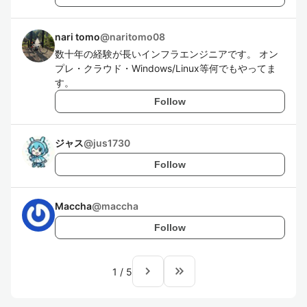
nari tomo
@
naritomo08
数十年の経験が長いインフラエンジニアです。 オン
プレ・クラウド・Windows/Linux等何でもやってま
す。
Follow
ジャス
@
jus1730
Follow
Maccha
@
maccha
Follow
navigate_next
keyboard_double_arrow_right
1
/
5