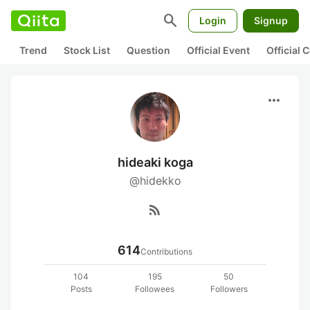
search
Login
Signup
Trend
Stock List
Question
Official Event
Official
more_horiz
hideaki koga
@hidekko
rss_feed
614
Contributions
104
195
50
Posts
Followees
Followers