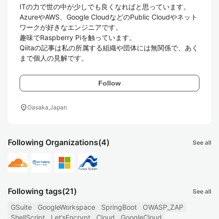
ITの力で世の中が少しでも良くなればと思っています。

AzureやAWS、Google CloudなどのPublic Cloudやネット
ワークが好きなエンジニアです。

趣味でRaspberry Piを触っています。

Qiitaの記事は私の所属する組織や団体には無関係で、あく
まで個人の見解です。
Follow
location_on
Oasaka,Japan
Following Organizations
(4)
See all
Following tags
(21)
See all
GSuite
GoogleWorkspace
SpringBoot
OWASP_ZAP
ShellScript
Let’sEncrypt
Cloud
GoogleCloud