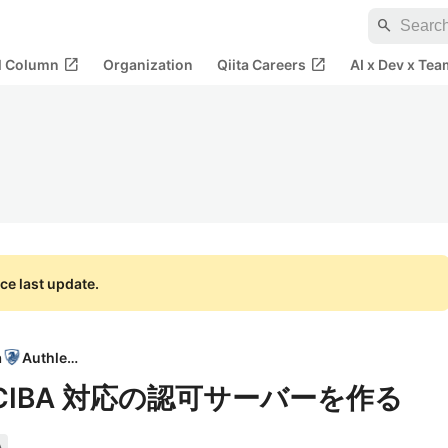
search
open_in_new
open_in_new
al Column
Organization
Qiita Careers
AI x Dev x Tea
ce last update.
n
Authlete
て CIBA 対応の認可サーバーを作る
A