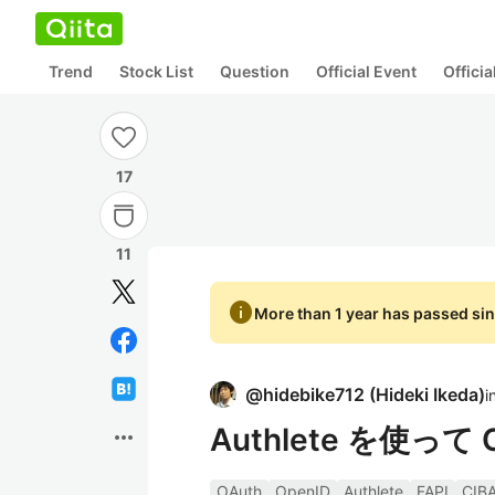
Trend
Stock List
Question
Official Event
Offici
17
11
info
More than 1 year has passed sin
@
hidebike712
(
Hideki Ikeda
)
i
Authlete を使っ
more_horiz
OAuth
OpenID
Authlete
FAPI
CIB