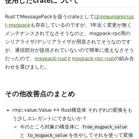
使用したcrateについて
RustでMessagePackを扱うcrateとしては
mneumann/rus
t-msgpack
も存在しているのですが、1年近く変更が無く
メンテナンスされてなさそうなのと、msgpack-rpc用の
シリアライザ/デシリアライザが用意されてそうなのです
が、通信部分が提供されていないので簡単に使えなさそう
だったので、
msgpack-rust
と
msgpack-rpc-rust
の組み合
わせを選びました。
その他改善点のまとめ
rmp::value::Value <-> Rust構造体 それぞれの変換をも
う少しエレガントにできないか？
今のところ対象の構造体に
from_msgpack_value
と
を生やしてそれを使って変換
to_msgpack_value