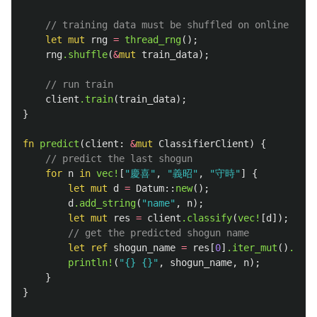
// training data must be shuffled on online lear
let
mut
rng
=
thread_rng
();
rng
.shuffle
(
&
mut
train_data
);
// run train
client
.train
(
train_data
);
}
fn
predict
(
client
:
&
mut
ClassifierClient
)
{
// predict the last shogun
for
n
in
vec!
[
"慶喜"
,
"義昭"
,
"守時"
]
{
let
mut
d
=
Datum
::
new
();
d
.add_string
(
"name"
,
n
);
let
mut
res
=
client
.classify
(
vec!
[
d
]);
// get the predicted shogun name
let
ref
shogun_name
=
res
[
0
]
.iter_mut
()
.max_
println!
(
"{} {}"
,
shogun_name
,
n
);
}
}