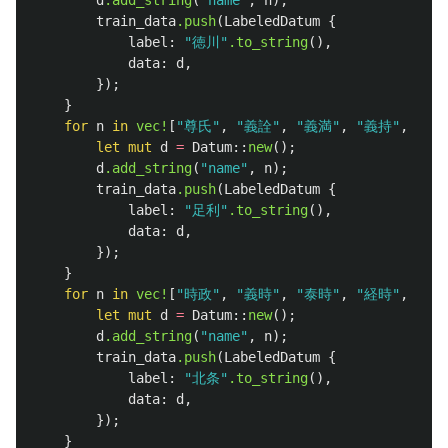
d
.add_string
(
"name"
,
n
);
train_data
.push
(
LabeledDatum
{
label
:
"徳川"
.to_string
(),
data
:
d
,
});
}
for
n
in
vec!
[
"尊氏"
,
"義詮"
,
"義満"
,
"義持"
,
"義
let
mut
d
=
Datum
::
new
();
d
.add_string
(
"name"
,
n
);
train_data
.push
(
LabeledDatum
{
label
:
"足利"
.to_string
(),
data
:
d
,
});
}
for
n
in
vec!
[
"時政"
,
"義時"
,
"泰時"
,
"経時"
,
"時
let
mut
d
=
Datum
::
new
();
d
.add_string
(
"name"
,
n
);
train_data
.push
(
LabeledDatum
{
label
:
"北条"
.to_string
(),
data
:
d
,
});
}