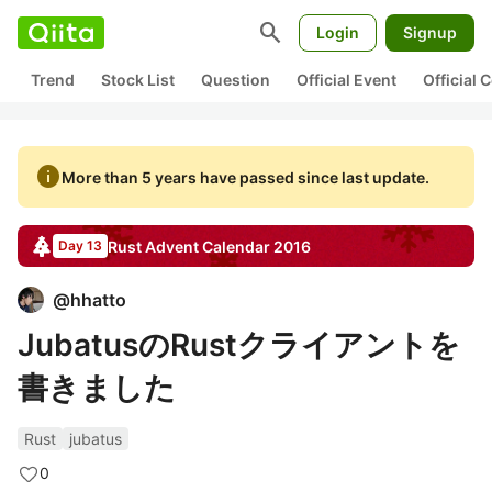
search
Login
Signup
Trend
Stock List
Question
Official Event
Official
info
More than 5 years have passed since last update.
Rust
Advent Calendar
2016
Day 13
@
hhatto
JubatusのRustクライアントを
書きました
Rust
jubatus
0