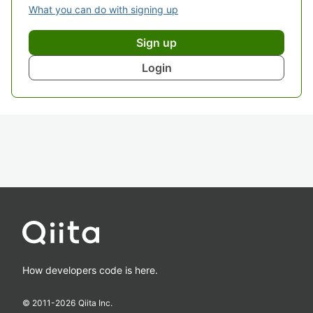
What you can do with signing up
Sign up
Login
How developers code is here.
© 2011-
2026
Qiita Inc.