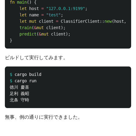
fn
main
()
{
let
host
=
"127.0.0.1:9199"
;
let
name
=
"test"
;
let
mut
client
=
ClassifierClient
::
new
(
host
,
nam
train
(
&
mut
client
);
predict
(
&
mut
client
);
}
ビルドして実行してみます。
$
$
徳川 慶喜

足利 義昭

無事、例の通りに実行できました。