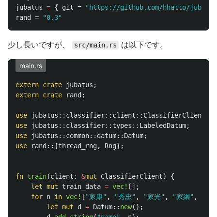
jubatus
=
{
git
=
"https://github.com/hhatto/jubatus
rand
=
"0.3"
少し長いですが、
は以下です。
src/main.rs
main.rs
extern
crate
jubatus
;
extern
crate
rand
;
use
jubatus
::
classifier
::
client
::
ClassifierClient
;
use
jubatus
::
classifier
::
types
::
LabeledDatum
;
use
jubatus
::
common
::
datum
::
Datum
;
use
rand
::{
thread_rng
,
Rng
};
fn
train
(
client
:
&
mut
ClassifierClient
)
{
let
mut
train_data
=
vec!
[];
for
n
in
vec!
[
"家康"
,
"秀忠"
,
"家光"
,
"家綱"
,
"綱
let
mut
d
=
Datum
::
new
();