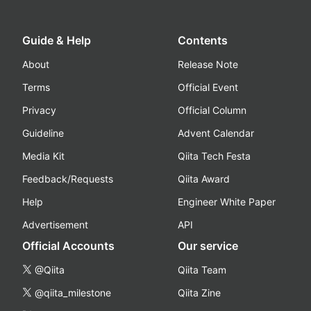
Guide & Help
Contents
About
Release Note
Terms
Official Event
Privacy
Official Column
Guideline
Advent Calendar
Media Kit
Qiita Tech Festa
Feedback/Requests
Qiita Award
Help
Engineer White Paper
Advertisement
API
Official Accounts
Our service
@Qiita
Qiita Team
@qiita_milestone
Qiita Zine