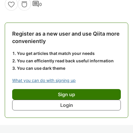
comment
0
Register as a new user and use Qiita more
conveniently
You get articles that match your needs
You can efficiently read back useful information
You can use dark theme
What you can do with signing up
Sign up
Login