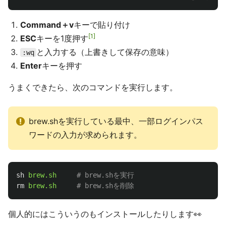
Command＋v
キーで貼り付け
1
ESC
キーを1度押す
と入力する（上書きして保存の意味）
:wq
Enter
キーを押す
うまくできたら、次のコマンドを実行します。
brew.shを実行している最中、一部ログインパス
ワードの入力が求められます。
sh
brew.sh
# brew.shを実行
rm
brew.sh
# brew.shを削除
個人的にはこういうのもインストールしたりします👀