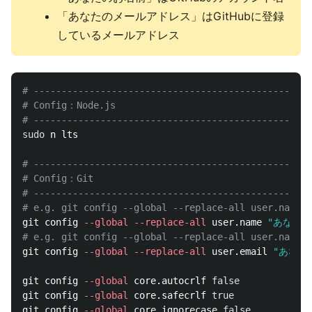
「あなたのメールアドレス」はGitHubに登録
しているメールアドレス
# --------------------------------------------------
# Config：Node.js
# --------------------------------------------------
sudo 
n lts                                          
# --------------------------------------------------
# Config：Git
# --------------------------------------------------
# e.g. git config --global --replace-all user.name "
git config 
--global
--replace-all
 user.name 
"あなたの
# e.g. git config --global --replace-all user.name "
git config 
--global
--replace-all
 user.email 
"あなた
git config 
--global
 core.autocrlf 
false
git config 
--global
 core.safecrlf 
true
git config 
--global
 core.ignorecase 
false