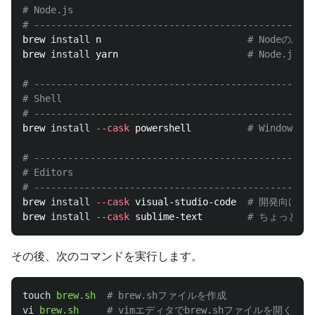
# Node.js
# --------------------------------------------------
brew 
install 
n                          
# Nodeの
brew 
install 
yarn                       
# Node.j
# --------------------------------------------------
# Shell
# --------------------------------------------------
brew 
install
--cask
 powershell          
# Window
# --------------------------------------------------
# Editors
# --------------------------------------------------
brew 
install
--cask
 visual-studio-code  
# 開発向けエ
brew 
install
--cask
 sublime-text        
# ちょっとし
その後、次のコマンドを実行します。
touch
brew.sh
# brew.shファイルを作成
vi
brew.sh
# vimエディタでbrew.shファイルを開く