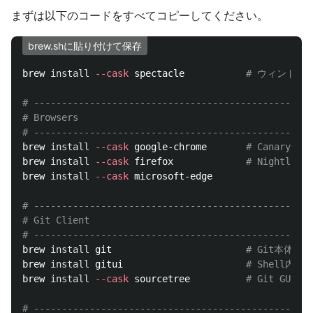
まずは以下のコードをすべてコピーしてください。
brew.shに貼り付けて保存
brew 
install
--cask
 spectacle           
# ウィンドウの
# --------------------------------------------------
# Browsers
# --------------------------------------------------
brew 
install
--cask
 google-chrome       
# Canary
brew 
install
--cask
 firefox             
# Nightl
brew 
install
--cask
 microsoft-edge

# --------------------------------------------------
# Git Client
# --------------------------------------------------
brew 
install 
git                        
# Git本体
brew 
install 
gitui                      
# Shell内で
brew 
install
--cask
 sourcetree          
# Git GUI
# --------------------------------------------------