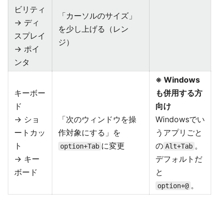
ビリティ
「カーソルのサイズ」
→ ディ
を少し上げる（レン
スプレイ
ジ）
→ ポイ
ンタ
※ Windows
キーボー
も併用する方
ド
向け
→ ショ
「次のウィンドウを操
Windowsでい
ートカッ
作対象にする」を
うアプリごと
ト
に変更
の
。
option+Tab
Alt+Tab
→ キー
デフォルトだ
ボード
と
。
option+@