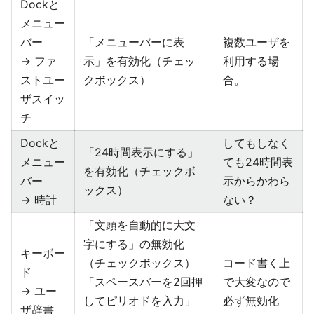
Dockと
メニュー
バー
「メニューバーに表
複数ユーザを
→ ファ
示」を有効化（チェッ
利用する場
ストユー
クボックス）
合。
ザスイッ
チ
Dockと
してもしなく
「24時間表示にする」
メニュー
ても24時間表
を有効化（チェックボ
バー
示からかわら
ックス）
→ 時計
ない？
「文頭を自動的に大文
字にする」の無効化
キーボー
（チェックボックス）
コード書く上
ド
「スペースバーを2回押
で大変なので
→ ユー
してピリオドを入力」
必ず無効化
ザ辞書