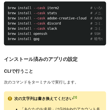
brew 
install
--cask
 iterm2                
# いろいろ設
brew 
install
--cask
 stats                 
# メニュ
brew 
install
--cask
 adobe-creative-cloud  
# Adobe Cr
brew 
install
--cask
 discord               
# コミュニ
brew 
install
--cask
 slack                 
# コミュニ
brew 
install 
openssh                      
# SSH 
brew 
install 
gpg                          
# 暗号化・
インストール済みのアプリの設定
CLIで行うこと
次のコマンドをターミナルで実行します。
1
次の文字列は書き換えてください
「あなたのお名前」はGitHubのアカウント名