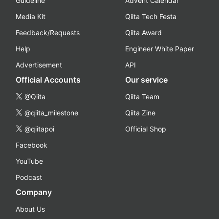
Guideline
Advent Calendar
Media Kit
Qiita Tech Festa
Feedback/Requests
Qiita Award
Help
Engineer White Paper
Advertisement
API
Official Accounts
Our service
@Qiita
Qiita Team
@qiita_milestone
Qiita Zine
@qiitapoi
Official Shop
Facebook
YouTube
Podcast
Company
About Us