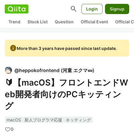
search
Login
Signup
Trend
Stock List
Question
Official Event
Official
info
More than 3 years have passed since last update.
@
heppokofrontend
(
河童 エクマ🥒
)
🔰【macOS】フロントエンドW
eb開発者向けのPCキッティン
グ
macOS
新人プログラマ応援
キッティング
0