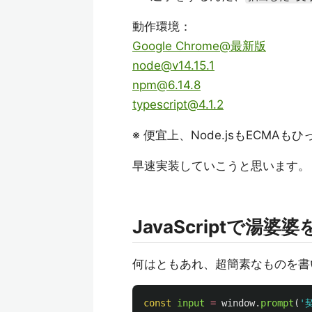
動作環境：
Google Chrome@最新版
node@v14.15.1
npm@6.14.8
typescript@4.1.2
※ 便宜上、Node.jsもECMAもひ
早速実装していこうと思います。
JavaScriptで湯
何はともあれ、超簡素なものを書
const
input
=
window
.
prompt
(
'