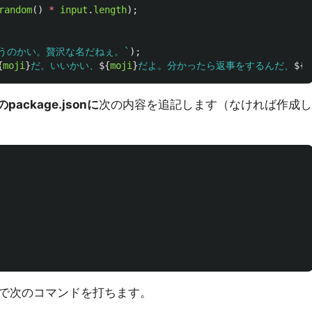
random
()
*
input
.
length
);
うのかい。贅沢な名だねぇ。`
);
{
moji
}
だ。いいかい、
${
moji
}
だよ。分かったら返事をするんだ、
${
m
ckage.jsonに
次の内容を追記します（なければ作成し
で次のコマンドを打ちます。