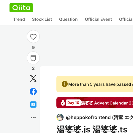
Trend
Stock List
Question
Official Event
Offici
9
2
info
More than 5 years have passed s
湯婆婆
Advent Calendar
2
Day 10
more_horiz
@
heppokofrontend
(
河童 エク
湯婆婆.js 湯婆婆.ts