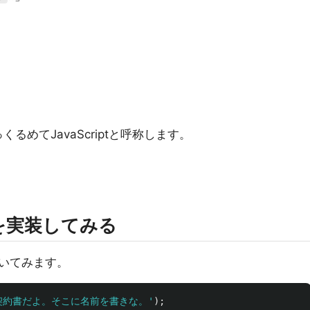
っくるめてJavaScriptと呼称します。
婆婆を実装してみる
いてみます。
契約書だよ。そこに名前を書きな。
'
);