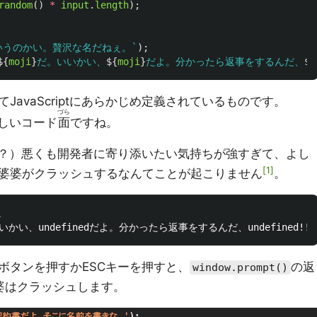
random
()
*
input
.
length
);
いうのかい。贅沢な名だねぇ。`
);
${
moji
}
だ。いいかい、
${
moji
}
だよ。分かったら返事をするんだ、
${
avaScriptにあらかじめ定義されているものです。
づら
らしいコード
面
ですね。
くも（？）悪くも開発者に寄り添いたい気持ちが強すぎて、よし
1
婆婆がクラッシュするなんてことが起こりません
。


ボタンを押すかESCキーを押すと、
の返
window.prompt()
婆はクラッシュします。