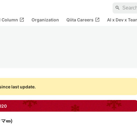
search
open_in_new
open_in_new
al Column
Organization
Qiita Careers
AI x Dev x Tea
ince last update.
020
マ🥒
)