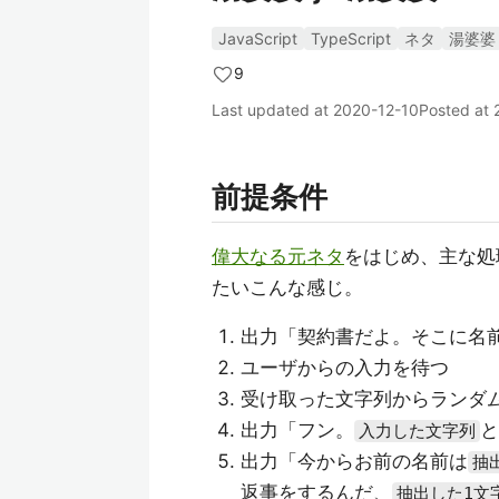
JavaScript
TypeScript
ネタ
湯婆婆
9
Last updated at
2020-12-10
Posted at
前提条件
偉大なる元ネタ
をはじめ、主な処
たいこんな感じ。
出力「契約書だよ。そこに名
ユーザからの入力を待つ
受け取った文字列からランダム
出力「フン。
と
入力した文字列
出力「今からお前の名前は
抽
返事をするんだ、
抽出した1文