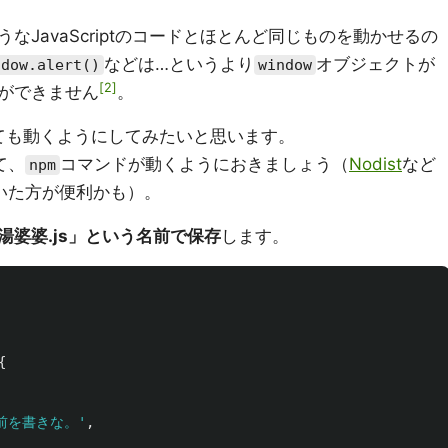
JavaScriptのコードとほとんど同じものを動かせるの
などは…というより
オブジェクトが
ndow.alert()
window
2
ができません
。
しても動くようにしてみたいと思います。
て、
コマンドが動くようにおきましょう（
Nodist
など
npm
おいた方が便利かも）。
湯婆婆.js」という名前で保存
します。
{
前を書きな。
'
,