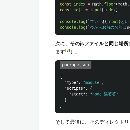
const
index
=
Math
.
floor
(
Math
.
const
moji
=
input
[
index
];
console
.
log
(
`フン。
${
input
}
とい
console
.
log
(
`今からお前の名前は
$
次に、
そのjsファイルと同じ場所のpa
3
ます
）。
package.json
{
"type"
:
"module"
,
"scripts"
:
{
"start"
:
"node 湯婆婆"
}
}
そして最後に、そのディレクトリ