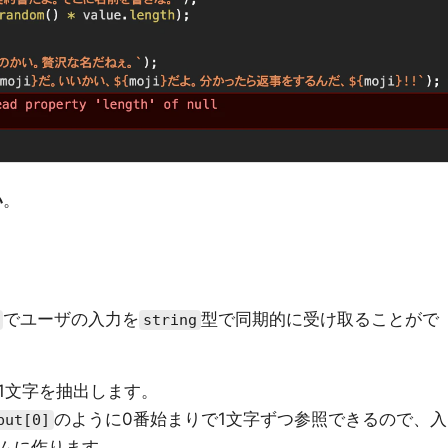
い
。
でユーザの入力を
型で同期的に受け取ることがで
string
1文字を抽出します。
のように0番始まりで1文字ずつ参照できるので、入
put[0]
ムに作ります。