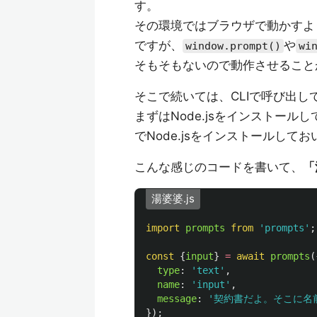
す。
その環境ではブラウザで動かすような
ですが、
や
window.prompt()
wi
そもそもないので動作させること
そこで続いては、CLIで呼び出
まずはNode.jsをインストールし
でNode.jsをインストールして
こんな感じのコードを書いて、
「
湯婆婆.js
import
prompts
from
'
prompts
'
;
const
{
input
}
=
await
prompts
(
type
:
'
text
'
,
name
:
'
input
'
,
message
:
'
契約書だよ。そこに名
});