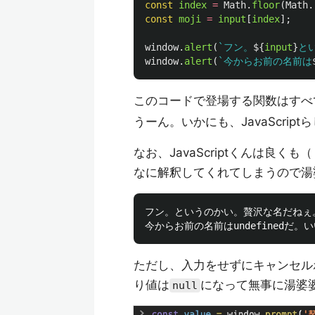
const
index
=
Math
.
floor
(
Math
.
const
moji
=
input
[
index
];
window
.
alert
(
`フン。
${
input
}
と
window
.
alert
(
`今からお前の名前は
このコードで登場する関数はすべてJ
うーん。いかにも、JavaScript
なお、JavaScriptくんは良
なに解釈してくれてしまうので湯
フン。というのかい。贅沢な名だねぇ。
ただし、入力をせずにキャンセル
り値は
になって無事に湯婆
null