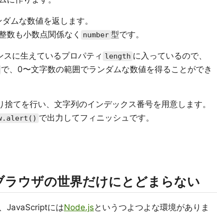
ンダムな数値を返します。
整数も小数点関係なく
型です。
number
ンスに生えているプロパティ
に入っているので、
length
で、0〜文字数の範囲でランダムな数値を得ることができ
り捨てを行い、文字列のインデックス番号を用意します。
で出力してフィニッシュです。
w.alert()
ptはブラウザの世界だけにとどまらない
vaScriptには
Node.js
というつよつよな環境がありま