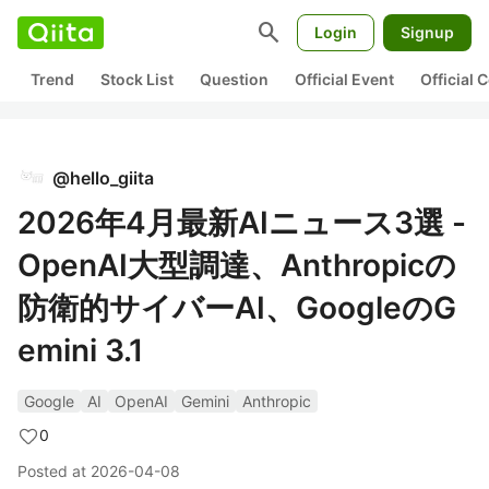
search
Login
Signup
Trend
Stock List
Question
Official Event
Official
@
hello_giita
2026年4月最新AIニュース3選 -
OpenAI大型調達、Anthropicの
防衛的サイバーAI、GoogleのG
emini 3.1
Google
AI
OpenAI
Gemini
Anthropic
0
Posted at
2026-04-08