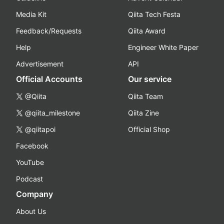
Media Kit
Qiita Tech Festa
Feedback/Requests
Qiita Award
Help
Engineer White Paper
Advertisement
API
Official Accounts
Our service
@Qiita
Qiita Team
@qiita_milestone
Qiita Zine
@qiitapoi
Official Shop
Facebook
YouTube
Podcast
Company
About Us