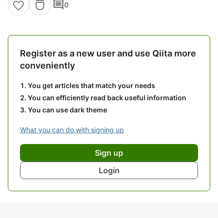
comment
0
Register as a new user and use Qiita more
conveniently
You get articles that match your needs
You can efficiently read back useful information
You can use dark theme
What you can do with signing up
Sign up
Login