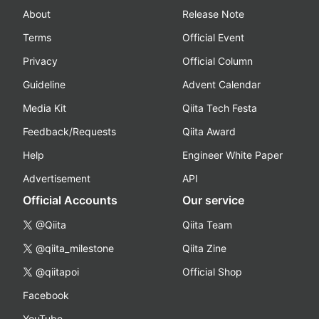
About
Release Note
Terms
Official Event
Privacy
Official Column
Guideline
Advent Calendar
Media Kit
Qiita Tech Festa
Feedback/Requests
Qiita Award
Help
Engineer White Paper
Advertisement
API
Official Accounts
Our service
@Qiita
Qiita Team
@qiita_milestone
Qiita Zine
@qiitapoi
Official Shop
Facebook
YouTube