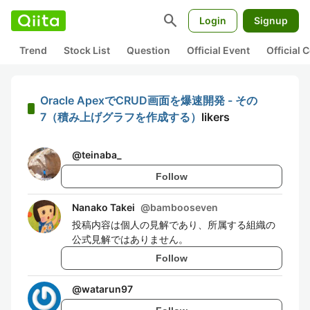
search
Login
Signup
Trend
Stock List
Question
Official Event
Official
Oracle ApexでCRUD画面を爆速開発 - その
7（積み上げグラフを作成する）
likers
@
teinaba_
Follow
Nanako Takei
@
bambooseven
投稿内容は個人の見解であり、所属する組織の
公式見解ではありません。
Follow
@
watarun97