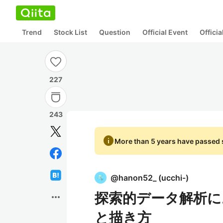
Trend
Stock List
Question
Official Event
Offici
227
243
info
More than 5 years have passed s
@
hanon52_
(
ucchi-
)
探索的データ解析に
more_horiz
と描き方