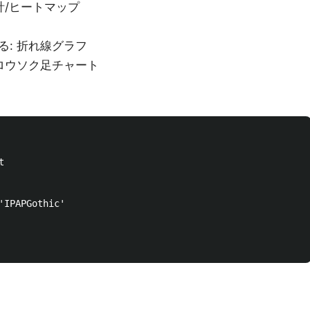
計/ヒートマップ
: 折れ線グラフ
ロウソク足チャート


'IPAPGothic'
