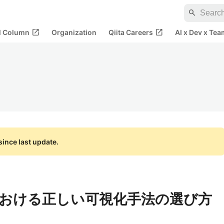
search
open_in_new
open_in_new
al Column
Organization
Qiita Careers
AI x Dev x Tea
ince last update.
おける正しい可視化手法の選び方