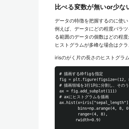
比べる変数が無いor少な
データの特徴を把握するのに使い
例えば、データにどの程度バラツ
る範囲のデータの個数はどの程度
ヒストグラムが多峰な場合はクラ
irisのがく片の長さのヒストグ
# 描画する枠figを指定

fig = plt.figure(figsize=(12, 8
# 描画領域を1行1列に分割し、そのう
ax = fig.add_subplot(111)

# axにヒストグラムを描画

ax.hist(x=iris["sepal_length"],
        bins=np.arange(4, 8, 0.
        range=(4, 8),

       rwidth=0.9)
