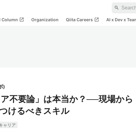
search
open_in_new
open_in_new
al Column
Organization
Qiita Careers
AI x Dev x Tea
ボ
)
ア不要論」は本当か？──現場から
つけるべきスキル
キャリア