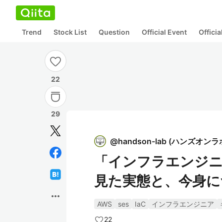
Trend
Stock List
Question
Official Event
Offici
22
29
@
handson-lab
(
ハンズオンラ
「インフラエンジニ
見た実態と、今身に
more_horiz
AWS
ses
IaC
インフラエンジニア
22