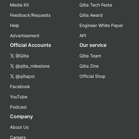
Media Kit
Qiita Tech Festa
Feedback/Requests
Qiita Award
Help
Engineer White Paper
Advertisement
API
Official Accounts
Our service
@Qiita
Qiita Team
@qiita_milestone
Qiita Zine
@qiitapoi
Official Shop
Facebook
YouTube
Podcast
Company
About Us
Careers