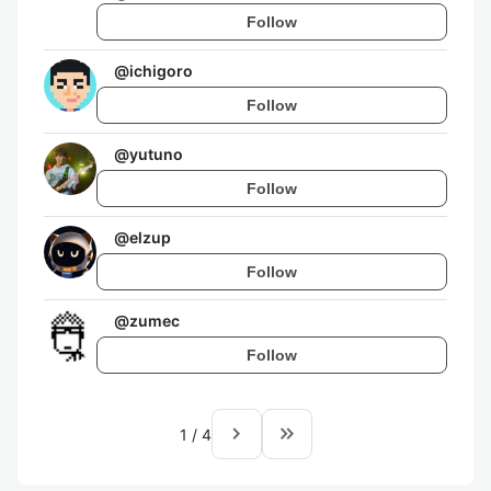
Follow
@
ichigoro
Follow
@
yutuno
Follow
@
elzup
Follow
@
zumec
Follow
navigate_next
keyboard_double_arrow_right
1
/
4