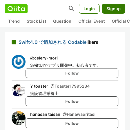
search
Login
Signup
Trend
Stock List
Question
Official Event
Official
Swift4.0 で追加される Codable
likers
@
celery-mori
SwiftUIでアプリ開発中。初心者です。
Follow
Y toaster
@
Toaster17995234
病院管理栄養士
Follow
hanasan taisan
@
Hanawaoritasi
Follow