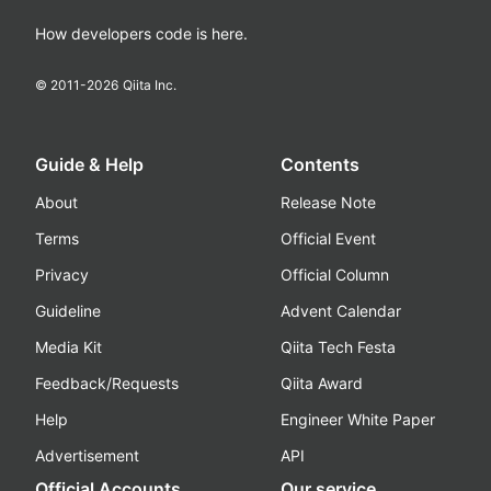
How developers code is here.
© 2011-
2026
Qiita Inc.
Guide & Help
Contents
About
Release Note
Terms
Official Event
Privacy
Official Column
Guideline
Advent Calendar
Media Kit
Qiita Tech Festa
Feedback/Requests
Qiita Award
Help
Engineer White Paper
Advertisement
API
Official Accounts
Our service