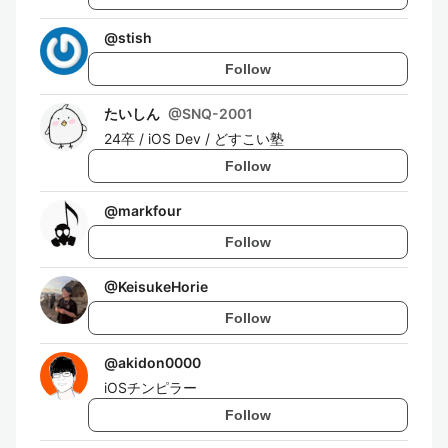
@
stish
Follow
たいしん
@
SNQ-2001
24卒 / iOS Dev / どすこい塾
Follow
@
markfour
Follow
@
KeisukeHorie
Follow
@
akidon0000
iOSチンピラー
Follow