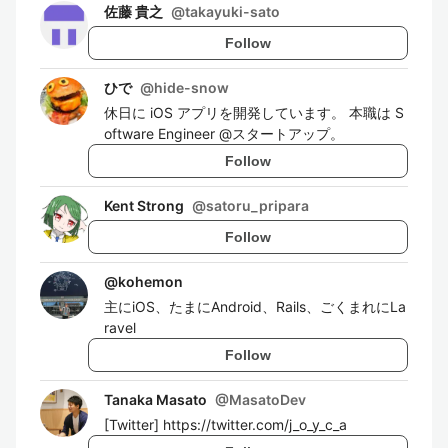
佐藤 貴之
@
takayuki-sato
Follow
ひで
@
hide-snow
休日に iOS アプリを開発しています。 本職は S
oftware Engineer @スタートアップ。
Follow
Kent Strong
@
satoru_pripara
Follow
@
kohemon
主にiOS、たまにAndroid、Rails、ごくまれにLa
ravel
Follow
Tanaka Masato
@
MasatoDev
[Twitter] https://twitter.com/j_o_y_c_a