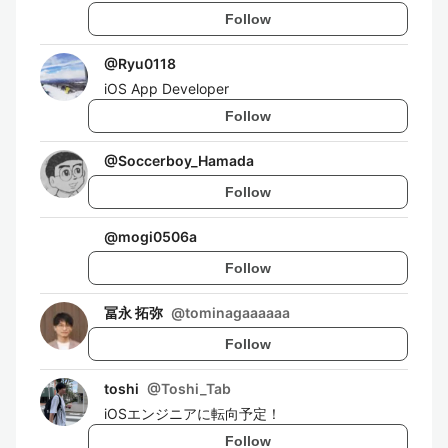
Follow
@
Ryu0118
iOS App Developer
Follow
@
Soccerboy_Hamada
Follow
@
mogi0506a
Follow
冨永 拓弥
@
tominagaaaaaa
Follow
toshi
@
Toshi_Tab
iOSエンジニアに転向予定！
Follow