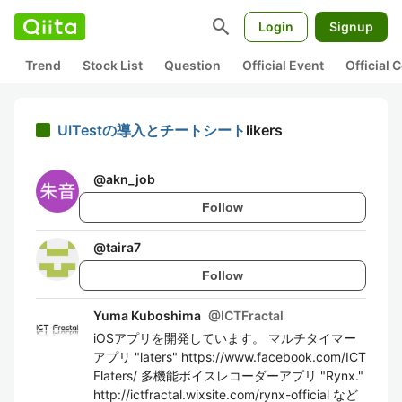
search
Login
Signup
Trend
Stock List
Question
Official Event
Official
UITestの導入とチートシート
likers
@
akn_job
Follow
@
taira7
Follow
Yuma Kuboshima
@
ICTFractal
iOSアプリを開発しています。 マルチタイマー
アプリ "laters" https://www.facebook.com/ICT
Flaters/ 多機能ボイスレコーダーアプリ "Rynx."
http://ictfractal.wixsite.com/rynx-official など