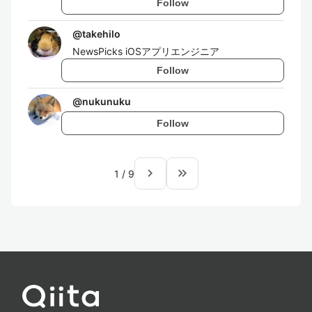
Follow
@
takehilo
NewsPicks iOSアプリエンジニア
Follow
@
nukunuku
Follow
navigate_next
keyboard_double_arrow_right
1
/
9