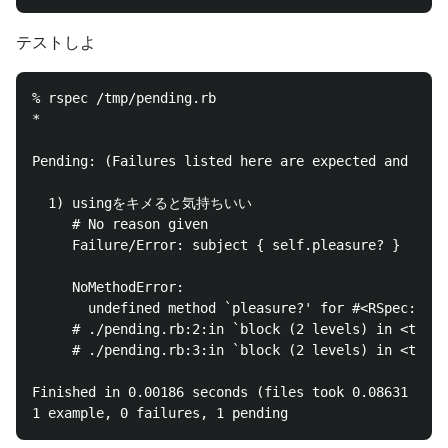
テストしよ
% rspec /tmp/pending.rb

*

Pending: (Failures listed here are expected and do n
  1) usingをキメると気持ちいい

     # No reason given

     Failure/Error: subject { self.pleasure? }

     NoMethodError:

       undefined method `pleasure?' for #<RSpec::Exa
     # ./pending.rb:2:in `block (2 levels) in <top (
     # ./pending.rb:3:in `block (2 levels) in <top (
Finished in 0.00186 seconds (files took 0.08631 seco