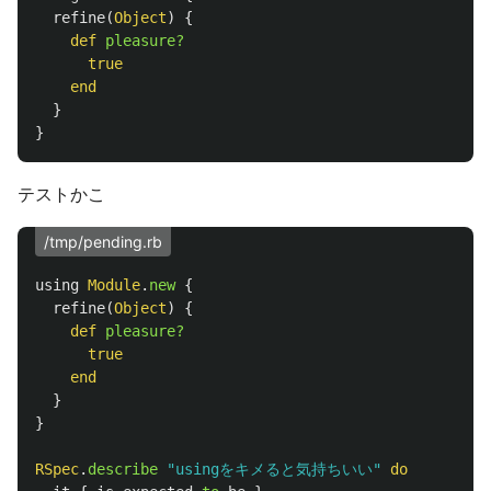
refine
(
Object
)
{
def
pleasure?
true
end
}
}
テストかこ
/tmp/pending.rb
using
Module
.
new
{
refine
(
Object
)
{
def
pleasure?
true
end
}
}
RSpec
.
describe
"usingをキメると気持ちいい"
do