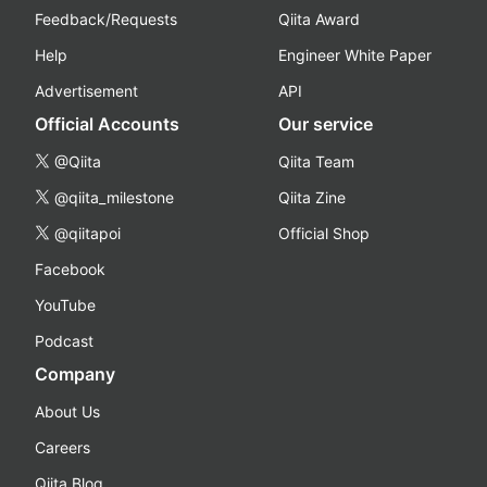
Feedback/Requests
Qiita Award
Help
Engineer White Paper
Advertisement
API
Official Accounts
Our service
@Qiita
Qiita Team
@qiita_milestone
Qiita Zine
@qiitapoi
Official Shop
Facebook
YouTube
Podcast
Company
About Us
Careers
Qiita Blog