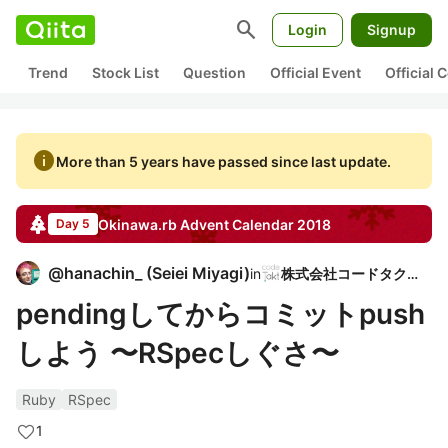
search
Login
Signup
Trend
Stock List
Question
Official Event
Official
info
More than 5 years have passed since last update.
Okinawa.rb
Advent Calendar
2018
Day 5
@
hanachin_
(
Seiei Miyagi
)
in
株式会社コードタクト
pendingしてからコミットpush
しよう 〜RSpecしぐさ〜
Ruby
RSpec
1