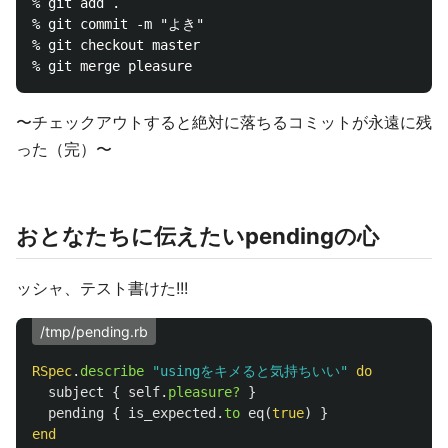
% git add .

% git commit -m "よき"

% git checkout master

〜チェックアウトすると絶対に落ちるコミットが永遠に残
った（完）〜
おとなたちに伝えたいpendingの心
ッシャ、テスト書けた!!!
/tmp/pending.rb
RSpec
.
describe
"usingをキメると気持ちいい"
do
subject
{
self
.
pleasure?
}
pending
{
is_expected
.
to
eq
(
true
)
}
end