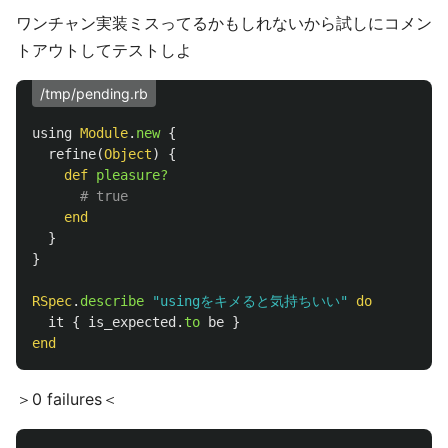
ワンチャン実装ミスってるかもしれないから試しにコメン
トアウトしてテストしよ
/tmp/pending.rb
using
Module
.
new
{
refine
(
Object
)
{
def
pleasure?
# true
end
}
}
RSpec
.
describe
"usingをキメると気持ちいい"
do
it
{
is_expected
.
to
be
}
end
＞0 failures＜