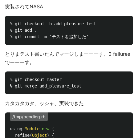
実装されてNASA
% git checkout -b add_pleasure_test

% git add .

とりまテスト書いたんでマージしまーーーす、0 failures
でーーーす。
% git checkout master

カタカタカタ、ッシャ、実装できた
/tmp/pending.rb
using
Module
.
new
{
refine
(
Object
)
{