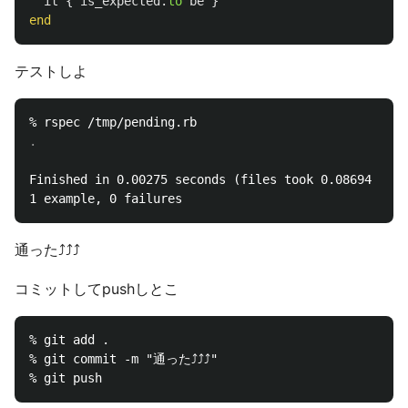
it
{
is_expected
.
to
be
}
end
テストしよ
Finished in 0.00275 seconds (files took 0.08694 seco
通った⤴⤴⤴
コミットしてpushしとこ
% git add .

% git commit -m "通った⤴⤴⤴"
