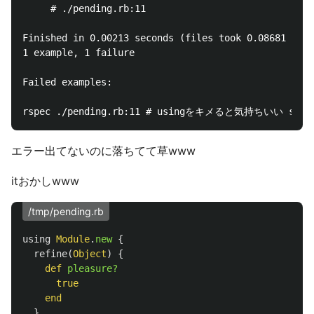
     # ./pending.rb:11

Finished in 0.00213 seconds (files took 0.08681 seco
1 example, 1 failure

Failed examples:

エラー出てないのに落ちてて草www
itおかしwww
/tmp/pending.rb
using
Module
.
new
{
refine
(
Object
)
{
def
pleasure?
true
end
}