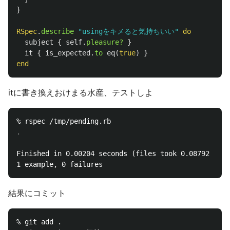
}
RSpec
.
describe
"usingをキメると気持ちいい"
do
subject
{
self
.
pleasure?
}
it
{
is_expected
.
to
eq
(
true
)
}
end
itに書き換えおけまる水産、テストしよ
Finished in 0.00204 seconds (files took 0.08792 seco
結果にコミット
% git add .
