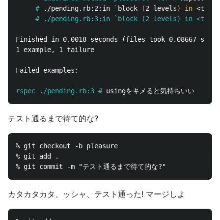
     #
./pending.rb:2:in 
`
block 
(
2 levels
)
in
 <top 
(
     #
./pending.rb:3:in `block (2 levels) in <top (
Finished in 0.0018 seconds (files took 0.08667 secon
1 example, 1 failure

Failed examples:

rspec ./pending.rb:3 #
テスト通るまで待て的な?
% git checkout -b pleasure

% git add .

カタカタカタ、ッシャ、テスト通った! マージしよ