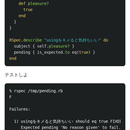
def
pleasure?
true
end
}
}
RSpec
.
describe
"usingをキメると気持ちいい"
do
subject
{
self
.
pleasure?
}
pending
{
is_expected
.
to
eq
(
true
)
}
end
テストしよ
% rspec /tmp/pending.rb

F

Failures:

  1) usingをキメると気持ちいい should eq true FIXED

     Expected pending 'No reason given' to fail. No 