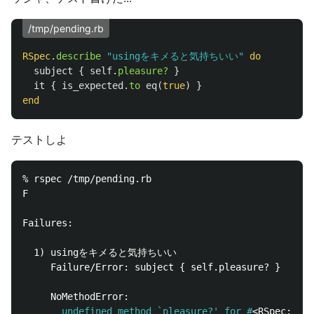
/tmp/pending.rb
RSpec
.
describe
"usingをキメると気持ちいい"
do
subject
{
self
.
pleasure?
}
it
{
is_expected
.
to
eq
(
true
)
}
end
テストしよ
% rspec /tmp/pending.rb

F

Failures:

  1) usingをキメると気持ちいい

     Failure/Error: subject { self.pleasure? }

       undefined method `pleasure?' for #
<RSpec::Exa