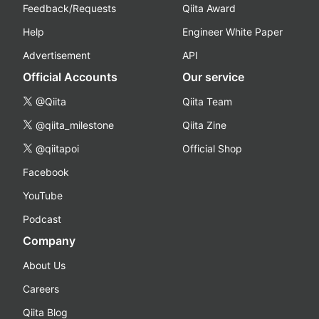
Feedback/Requests
Qiita Award
Help
Engineer White Paper
Advertisement
API
Official Accounts
Our service
@Qiita
Qiita Team
@qiita_milestone
Qiita Zine
@qiitapoi
Official Shop
Facebook
YouTube
Podcast
Company
About Us
Careers
Qiita Blog