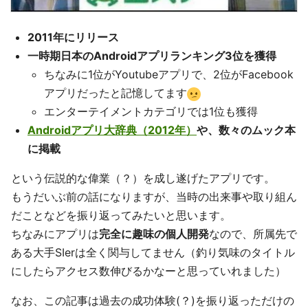
2011年にリリース
一時期日本のAndroidアプリランキング3位を獲得
ちなみに1位がYoutubeアプリで、2位がFacebook
アプリだったと記憶してます
エンターテイメントカテゴリでは1位も獲得
Androidアプリ大辞典（2012年）
や、数々のムック本
に掲載
という伝説的な偉業（？）を成し遂げたアプリです。
もうだいぶ前の話になりますが、当時の出来事や取り組ん
だことなどを振り返ってみたいと思います。
ちなみにアプリは
完全に趣味の個人開発
なので、所属先で
ある大手SIerは全く関与してません（釣り気味のタイトル
にしたらアクセス数伸びるかなーと思っていれました）
なお、この記事は過去の成功体験(？)を振り返っただけの