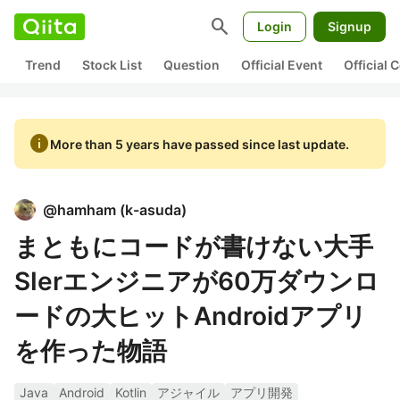
search
Login
Signup
Trend
Stock List
Question
Official Event
Official
info
More than 5 years have passed since last update.
@
hamham
(
k-asuda
)
まともにコードが書けない大手
SIerエンジニアが60万ダウンロ
ードの大ヒットAndroidアプリ
を作った物語
Java
Android
Kotlin
アジャイル
アプリ開発