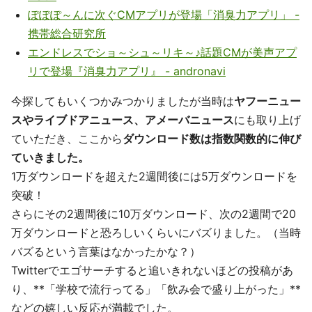
ぽぽぽ～んに次ぐCMアプリが登場「消臭力アプリ」 -
携帯総合研究所
エンドレスでショ～シュ～リキ～♪話題CMが美声アプ
リで登場『消臭力アプリ』 - andronavi
今探してもいくつかみつかりましたが当時は
ヤフーニュー
スやライブドアニュース、アメーバニュース
にも取り上げ
ていただき、ここから
ダウンロード数は指数関数的に伸び
ていきました。
1万ダウンロードを超えた2週間後には5万ダウンロードを
突破！
さらにその2週間後に10万ダウンロード、次の2週間で20
万ダウンロードと恐ろしいくらいにバズりました。（当時
バズるという言葉はなかったかな？）
Twitterでエゴサーチすると追いきれないほどの投稿があ
り、**「学校で流行ってる」「飲み会で盛り上がった」**
などの嬉しい反応が満載でした。