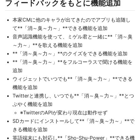
フィードバックをもとに機能追加
本家CMに他のキャラが出てきたのでアプリも追随し
て**「消～臭～力～」**できる機能を追加
音声認識機能を使って、ミゲル君と一緒に**「消～臭
～力～」**を歌える機能を追加
**「消～臭～力～」**のクイズをできる機能を追加
**「消～臭～力～」**をフルコーラスで聞ける機能を
追加
ウィジェットでいつでも**「消～臭～力～」**できる
機能を追加
Twitterと連携し、いつでも**「消～臭～力～」**とつ
ぶやく機能を追加
※TwitterのAPIが変わり現在は動作せず
SDカードにインストールして**「消～臭～力～」**で
きる機能を追加
英語端末にも対応し**「Sho-Shu-Power」**できる機