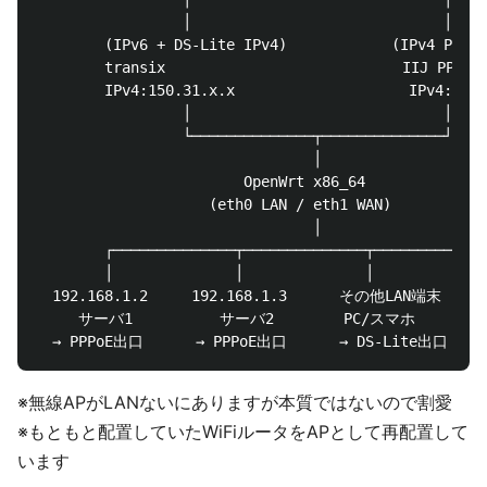
                 │                             │

        (IPv6 + DS-Lite IPv4)            (IPv4 PPPoE
        transix 　　　　　　　　　　　       IIJ PPPoE

        IPv4:150.31.x.x                    IPv4:217.
                 │                             │

                 └──────────────┬──────────────┘

                                │

                        OpenWrt x86_64

                    (eth0 LAN / eth1 WAN)

                                │

        ┌──────────────┬──────────────┬─────────────
        │              │              │

  192.168.1.2     192.168.1.3      その他LAN端末

     サーバ1          サーバ2        PC/スマホ

※無線APがLANないにありますが本質ではないので割愛
※もともと配置していたWiFiルータをAPとして再配置して
います