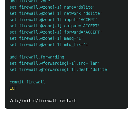
add firewall.zone

set firewall.@zone[-1].name='dslite'

set firewall.@zone[-1].network='dslite'

set firewall.@zone[-1].input='ACCEPT'

set firewall.@zone[-1].output='ACCEPT'

set firewall.@zone[-1].forward='ACCEPT'

set firewall.@zone[-1].masq='1'

set firewall.@zone[-1].mtu_fix='1'

add firewall.forwarding

set firewall.@forwarding[-1].src='lan'

set firewall.@forwarding[-1].dest='dslite'

EOF
