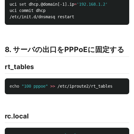
uci 
set 
dhcp.@domain[-1].ip
=
'192.168.1.2'
uci commit dhcp

8. サーバの出口をPPPoEに固定する
rt_tables
echo
"100 pppoe"
>>
rc.local