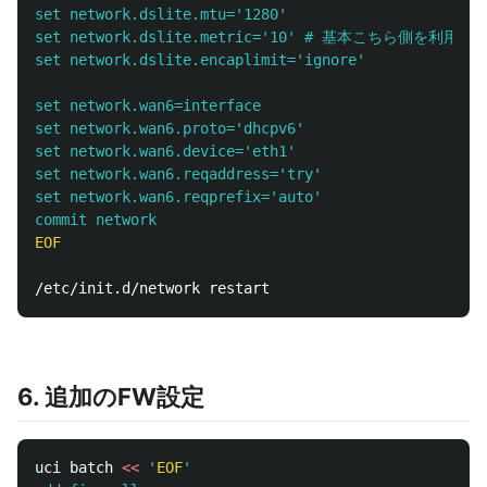
set network.dslite.mtu='1280'

set network.dslite.metric='10' # 基本こちら側を利用
set network.dslite.encaplimit='ignore'

set network.wan6=interface

set network.wan6.proto='dhcpv6'

set network.wan6.device='eth1'

set network.wan6.reqaddress='try'

set network.wan6.reqprefix='auto'

EOF

6. 追加のFW設定
uci batch 
<<
'
EOF
'
