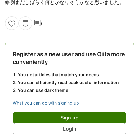
線側まだしばらく何とかなりそうかなと思いました。
comment
0
Register as a new user and use Qiita more
conveniently
You get articles that match your needs
You can efficiently read back useful information
You can use dark theme
What you can do with signing up
Sign up
Login