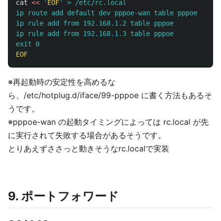
cat
<<
'
EOF
' > /etc/rc.local

ip route add default dev pppoe-wan table pppoe

ip rule add from 192.168.1.2 table pppoe

ip rule add from 192.168.1.3 table pppoe

※再起動時の安定性を高めるな
ら、/etc/hotplug.d/iface/99-pppoe に書く方法もあるそ
うです。
※pppoe-wan の起動タイミングによっては rc.local が先
に実行されて失敗する場合があるそうです。
とりあえずささっと動きそうなrc.localで実装
9. ポートフォワード