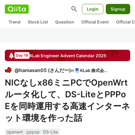
search
Login
Signup
Trend
Stock List
Question
Official Event
Official
KLab Engineer
Advent Calendar
2025
Day 19
@
hamasan05
(
さんだー
)
in
KLab 株式会社
NICなしx86ミニPCでOpenWrt
ルータ化して、DS-LiteとPPPo
Eを同時運用する高速インターネ
ット環境を作った話
openwrt
pppoe
DS-Lite