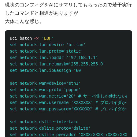
現状のコンフィグをAIにサマリしてもらったので若干実行
したコマンドと相違がありますが
大体こんな感じ。
uci batch 
<<
'
EOF
'

set network.lan=device='br-lan'

set network.lan.proto='static'

set network.lan.ipaddr='192.168.1.1'

set network.lan.netmask='255.255.255.0'

set network.lan.ip6assign='60'

set network.wan=device='eth1'

set network.wan.proto='pppoe'

set network.wan.metric='20' # サーバ側しか使わないの
set network.wan.username='XXXXXXX' # プロバイダから
set network.wan.password='XXXXXXX' # プロバイダから
set network.dslite=interface

set network.dslite.proto='dslite'

set network.dslite.peeraddr='XXXX:XXXX::XX