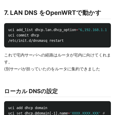
7. LAN DNS をOpenWRTで動かす
uci add_list dhcp.lan.dhcp_option
=
"6,192.168.1.1"
uci commit dhcp

これで宅内サーバへの経路はルータが宅内に向けてくれま
す。
(別サーバが担っていたのをルータに集約できました
ローカル DNSの設定
uci add dhcp domain

uci 
set 
dhcp.@domain[-1].name
=
'XXXX.XXXX.XXX'
# 契