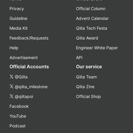
Privacy
Official Column
Guideline
Advent Calendar
Media Kit
Qiita Tech Festa
Feedback/Requests
Qiita Award
Help
Engineer White Paper
Advertisement
API
Official Accounts
Our service
@Qiita
Qiita Team
@qiita_milestone
Qiita Zine
@qiitapoi
Official Shop
Facebook
YouTube
Podcast