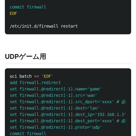
EOF

UDPゲーム用
uci batch 
<<
'
EOF
'

add firewall.redirect

set firewall.@redirect[-1].name='game'

set firewall.@redirect[-1].src='wan'

set firewall.@redirect[-1].src_dport='xxxx' # 必要
set firewall.@redirect[-1].dest='lan'

set firewall.@redirect[-1].dest_ip='192.168.1.3'

set firewall.@redirect[-1].dest_port='xxxx' # 必要
set firewall.@redirect[-1].proto='udp'
