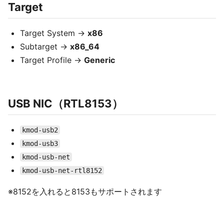
Target
Target System →
x86
Subtarget →
x86_64
Target Profile →
Generic
USB NIC（RTL8153）
kmod-usb2
kmod-usb3
kmod-usb-net
kmod-usb-net-rtl8152
※8152を入れると8153もサポートされます