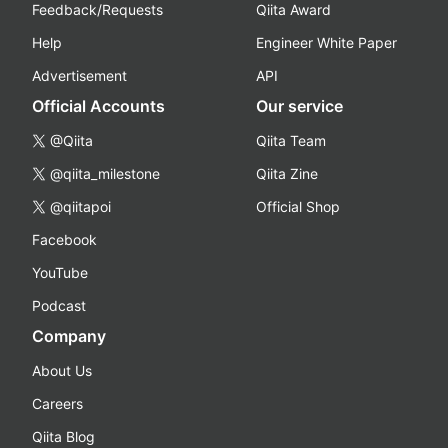
Feedback/Requests
Qiita Award
Help
Engineer White Paper
Advertisement
API
Official Accounts
Our service
@Qiita
Qiita Team
@qiita_milestone
Qiita Zine
@qiitapoi
Official Shop
Facebook
YouTube
Podcast
Company
About Us
Careers
Qiita Blog