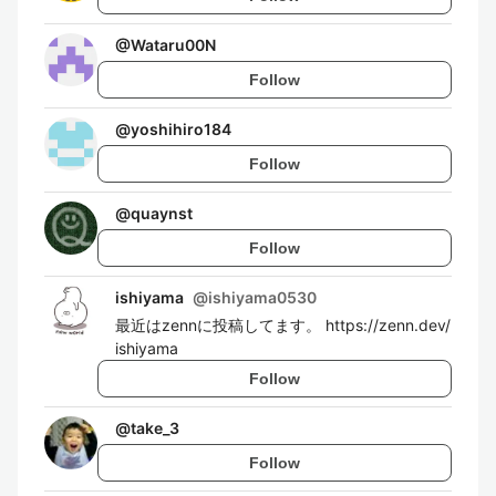
@
Wataru00N
Follow
@
yoshihiro184
Follow
@
quaynst
Follow
ishiyama
@
ishiyama0530
最近はzennに投稿してます。 https://zenn.dev/
ishiyama
Follow
@
take_3
Follow