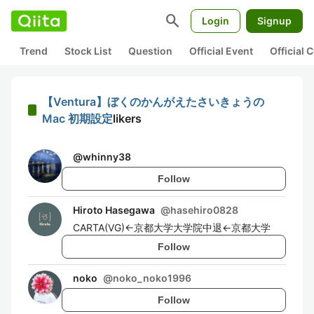
search
Login
Signup
Trend
Stock List
Question
Official Event
Official
【Ventura】ぼくのかんがえたさいきょうの
Mac 初期設定
likers
@
whinny38
Follow
Hiroto Hasegawa
@
hasehiro0828
CARTA(VG)←京都大学大学院中退←京都大学
Follow
noko
@
noko_noko1996
Follow