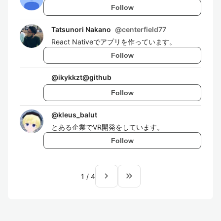
Follow
Tatsunori Nakano
@
centerfield77
React Nativeでアプリを作っています。
Follow
@
ikykkzt@github
Follow
@
kleus_balut
とある企業でVR開発をしています。
Follow
navigate_next
keyboard_double_arrow_right
1
/
4