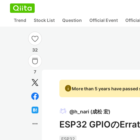
Trend
Stock List
Question
Official Event
Offici
32
7
info
More than 5 years have passed s
@
h_nari
(
成松 宏
)
ESP32 GPIOのErra
more_horiz
ESP32