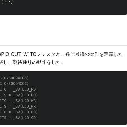
); */

S,GPIO_OUT_W1TCレジスタと、各信号線の操作を定義した
を回避し、期待通りの動作をした。
1TC = _BV(LCD_RD)

1TS = _BV(LCD_RD)

1TC = _BV(LCD_WR)

1TS = _BV(LCD_WR)

1TC = _BV(LCD_CD)
