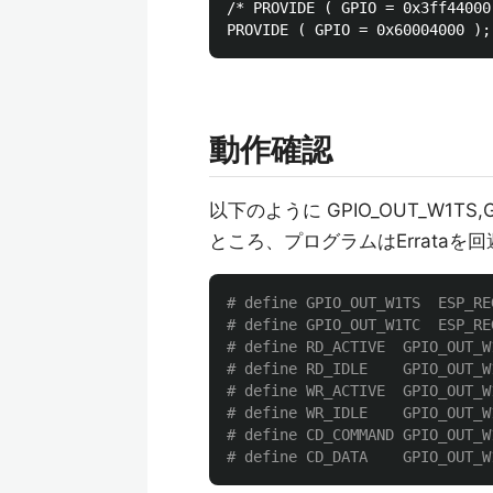
/* PROVIDE ( GPIO = 0x3ff44000 
動作確認
以下のように GPIO_OUT_W1T
ところ、プログラムはErrata
# define GPIO_OUT_W1TS	ESP_REG(0x60004008)

# define GPIO_OUT_W1TC	ESP_REG(0x6000400C)

# define RD_ACTIVE  GPIO_OUT_W
# define RD_IDLE    GPIO_OUT_W
# define WR_ACTIVE  GPIO_OUT_W
# define WR_IDLE    GPIO_OUT_W
# define CD_COMMAND GPIO_OUT_W