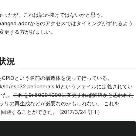
なかったが、これは記述抜けではないかと思う。
スとChanged addrからのアクセスではタイミングがずれるよう
変更する方が好ましい。
oの状況
IO操作をGPIOという名前の構造体を使って行っている。
/ld/esp32.peripherals.ldというファイルに定義されてい
ていた。
これを0x60004000に変更すれば解決かと思われた
ラリの再生成などが必要なのかもしれない。
これを
回避することができた。 (2017/3/24 訂正)