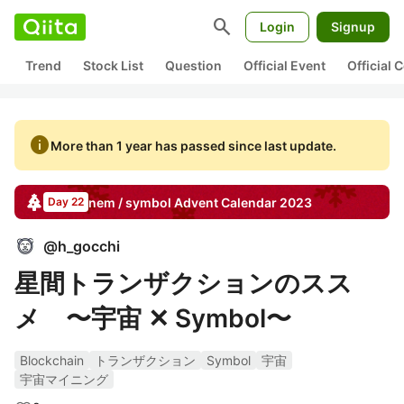
search
Login
Signup
Trend
Stock List
Question
Official Event
Official
info
More than 1 year has passed since last update.
nem / symbol
Advent Calendar
2023
Day 22
@
h_gocchi
星間トランザクションのスス
メ 〜宇宙 ✕ Symbol〜
Blockchain
トランザクション
Symbol
宇宙
宇宙マイニング