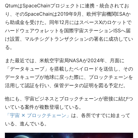
QtumはSpaceChainプロジェクトに連携・統合されてお
り、そのSpaceChainは2019年9月、欧州宇宙機関ESAか
ら助成金を受けた。同年12月にはスペースXのロケットで
ハードウェアウォレットを国際宇宙ステーションISSへ届
け設置、マルチシグトランザクションの署名に成功してい
る。
また最近では、米航空宇宙局NASAが2024年、月面に
「データキューブ」を搭載したペイロードを送信し、その
データキューブが地球に戻った際に、ブロックチェーンを
活用して認証を行い、保管データの証明を図る予定だ。
他にも、宇宙ビジネスとブロックチェーンが密接に結びつ
いている案件が複数登場している。
「宇宙 ✕ ブロックチェーン」
は、各所ですでに始まって
いる、進んでいる。