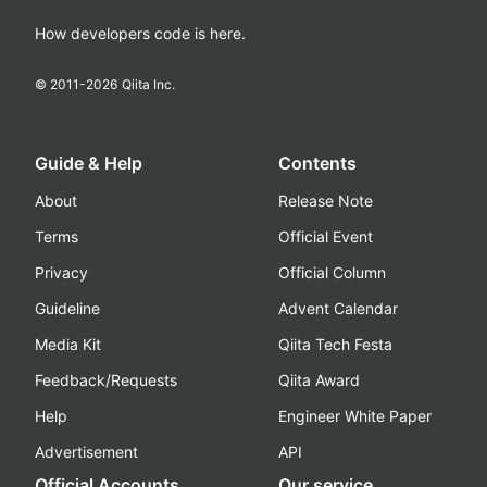
How developers code is here.
© 2011-
2026
Qiita Inc.
Guide & Help
Contents
About
Release Note
Terms
Official Event
Privacy
Official Column
Guideline
Advent Calendar
Media Kit
Qiita Tech Festa
Feedback/Requests
Qiita Award
Help
Engineer White Paper
Advertisement
API
Official Accounts
Our service