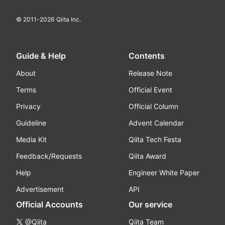
© 2011-
2026
Qiita Inc.
Guide & Help
Contents
About
Release Note
Terms
Official Event
Privacy
Official Column
Guideline
Advent Calendar
Media Kit
Qiita Tech Festa
Feedback/Requests
Qiita Award
Help
Engineer White Paper
Advertisement
API
Official Accounts
Our service
@Qiita
Qiita Team