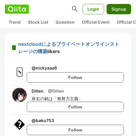
search
Login
Signup
Trend
Stock List
Question
Official Event
Official
nextcloudによるプライベートオンラインスト
レージの構築
likers
@
nickyaaa6
Follow
Dillen .
@
Dillen
座右の銘は「無努力主義」
Follow
@
baku753
Follow