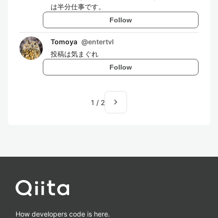
は半分仕事です。
Follow
Tomoya
@
entertvl
投稿は気まぐれ
Follow
navigate_next
1
/
2
How developers code is here.