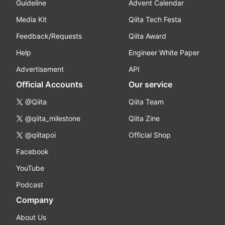
Guideline
Advent Calendar
Media Kit
Qiita Tech Festa
Feedback/Requests
Qiita Award
Help
Engineer White Paper
Advertisement
API
Official Accounts
Our service
@Qiita
Qiita Team
@qiita_milestone
Qiita Zine
@qiitapoi
Official Shop
Facebook
YouTube
Podcast
Company
About Us