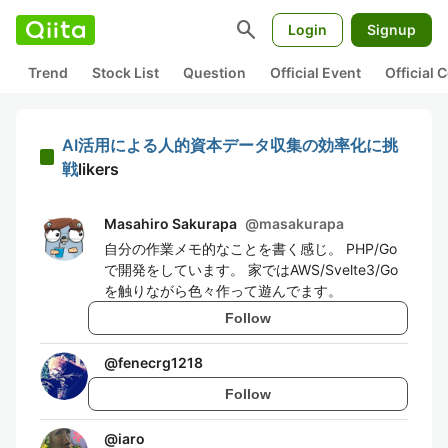
search
Login
Signup
Trend
Stock List
Question
Official Event
Official
AI活用による人的資本データ収集の効率化に挑
戦
likers
Masahiro Sakurapa
@
masakurapa
自分の作業メモ的なことを書く感じ。 PHP/Go
で開発をしています。 家ではAWS/Svelte3/Go
を触りながら色々作って遊んでます。
Follow
@
fenecrg1218
Follow
@
iaro