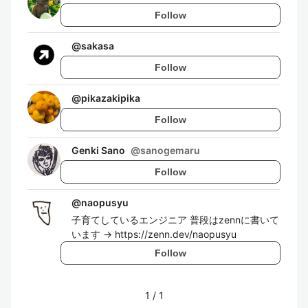
Follow
@
sakasa
Follow
@
pikazakipika
Follow
Genki Sano
@
sanogemaru
Follow
@
naopusyu
子育てしているエンジニア 普段はzennに書いて
います -> https://zenn.dev/naopusyu
Follow
1
/
1