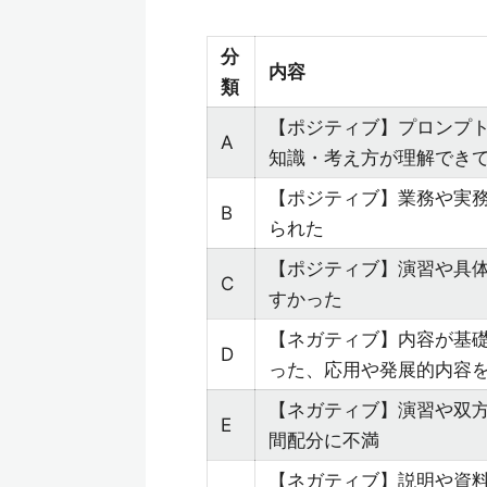
分
内容
類
【ポジティブ】プロンプト
A
知識・考え方が理解でき
【ポジティブ】業務や実
B
られた
【ポジティブ】演習や具
C
すかった
【ネガティブ】内容が基
D
った、応用や発展的内容
【ネガティブ】演習や双
E
間配分に不満
【ネガティブ】説明や資