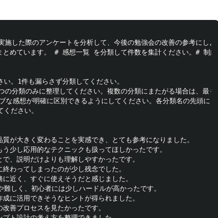
実施した際のアンケートを分析して、今後の勉強会の改善の参考にしよう
まとめています。 # 感想一覧 を分類して件数を集計ください。# 制約
さい。1件も漏らさず分類してください。

ず1つの分類のみに整理してください。複数の分類にまたがる場合は、最も
ィブな感想が明確に区別できるようにしてください。各分類名の先頭に【
てください。

品質が大きく変わることを実感でき、とても参考になりました。

もう少し応用的なテクニックも扱ってほしかったです。

とで、説明だけよりも理解しやすかったです。

に終わってしまったのが少し残念でした。

務に近く、すぐに使えそうだと感じました。

やや難しく、初心者には少しハードルが高かったです。

作成に活用できそうなヒントが得られました。

の改善プロセスを見たかったです。

ンプト設計の考え方を整理できました。
