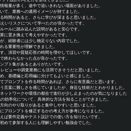
の情報量が多く、途中で追いきれない場面がありました。

ていて、業務への適用イメージが持てました。

する時間があると、さらに学びが深まると思いました。

報漏えいリスクについて学べたのが良かったです。

用ルールに踏み込んだ説明があると安心です。

作業に置き換えて考えやすかったです。

すが、経験者には少し物足りない内容でした。

入れる重要性が理解できました。

です。演習や質疑応答の時間を増やしてほしいです。

けで終わらなかった点が良かったです。

ロンプト集があるとありがたいです。

で、レビューや調査業務にも活用できそうだと思いました。

ため、基礎編と応用編に分けてもよいと感じました。

してプロンプトを作る時間があれば、さらに有意義だと思います。

いう言葉に難しさを感じていましたが、身近な技術だとわかりました。

、ネットワークや環境の都合で進行が少し止まったのが気になりました。

作成の効率化について、具体的な方法を知ることができました。

双方向のやり取りがあると集中しやすいと思いました。

うにプロンプトを修正するかの考え方が参考になりました。

例えば要件定義やテスト設計での使い方を知りたいです。

、初めて参加する人にも理解しやすい勉強会でした。
