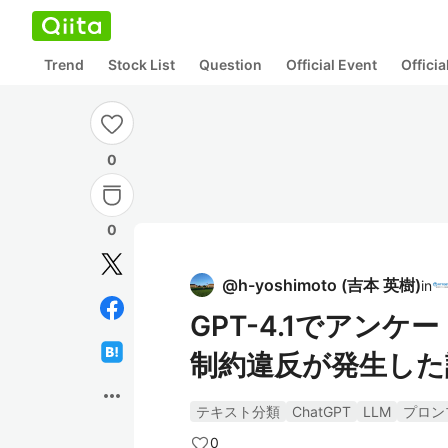
Trend
Stock List
Question
Official Event
Offici
0
0
@
h-yoshimoto
(
吉本 英樹
)
in
GPT-4.1でアン
制約違反が発生した
more_horiz
テキスト分類
ChatGPT
LLM
プロン
0