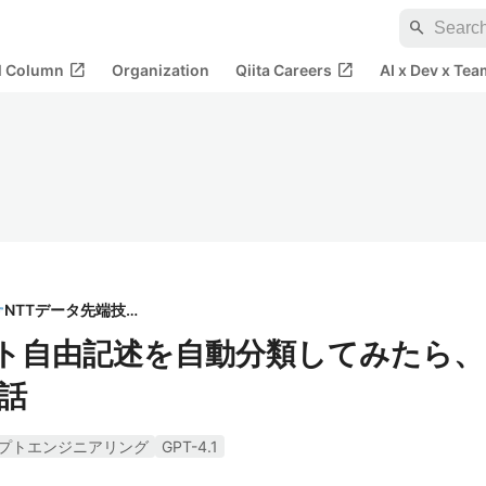
search
open_in_new
open_in_new
al Column
Organization
Qiita Careers
AI x Dev x Tea
NTTデータ先端技術
ケート自由記述を自動分類してみたら、
話
プトエンジニアリング
GPT-4.1