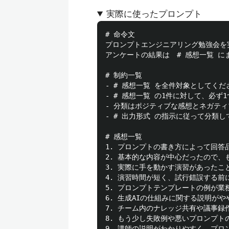
実際に使ったプロンプト
# 命令文

プロンプトエンジニアリング勉強会を
アンケートの結果は　# 感想一覧 に
# 制約一覧

- # 感想一覧 を全件対象としてくだ
- # 感想一覧 の1件に対して、必
- 分類はポジティブな感想とネガテ
- # 出力形式 の指示に従って分類し
# 感想一覧

1. プロンプトの書き方によって回答
2. 基本的な内容が中心だったので、
3. 実際に手を動かす演習があったこ
4. 演習時間が短く、試行錯誤する前
5. プロンプトテンプレートの例が業
6. 生成AIの仕組みに関する説明が
7. チーム内のナレッジ共有や議事録
8. もう少し失敗例や悪いプロンプト
9. 講師の説明がわかりやすく、プロ