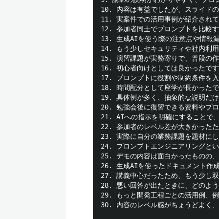
10. 内容は有益でしたが、スライド
11. 実案件での活用事例が紹介され
12. 参加者同士でプロンプトを比較
13. 生成AIを使う際の注意点や情
14. もう少しセキュリティや社内利
15. 演習課題が実務寄りで、普段の
16. 初心者向けとしては良かったで
17. プロンプトに役割や制約条件を
18. 時間配分として座学が長かった
19. 具体例が多く、抽象的な説明だ
20. 勉強会後に復習できる資料やプ
21. AIへの指示を明確にすること
22. 参加者のレベル差が大きかった
23. 実際に自分の業務課題を題材に
24. プロンプトエンジニアリングと
25. デモの内容は面白かったものの
26. 生成AIを使ったドキュメント
27. 講義中心だったため、もう少し
28. 悪い回答が出たときに、どのよ
29. もっと開発工程ごとの活用例、
30. 内容のレベル感がちょうどよく