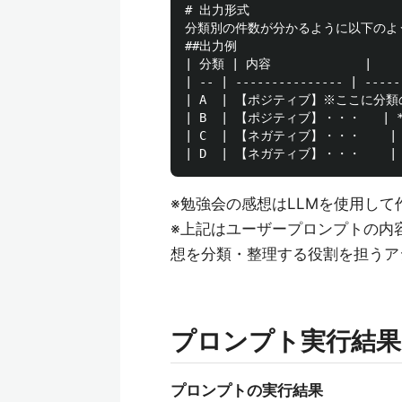
# 出力形式

分類別の件数が分かるように以下のよ
##出力例

| 分類 | 内容             |    
| -- | --------------- | -----
| A  | 【ポジティブ】※ここに分類の詳細内
| B  | 【ポジティブ】・・・   | **7**
| C  | 【ネガティブ】・・・    | **6*
※勉強会の感想はLLMを使用し
※上記はユーザープロンプトの内
想を分類・整理する役割を担うア
プロンプト実行結果
プロンプトの実行結果