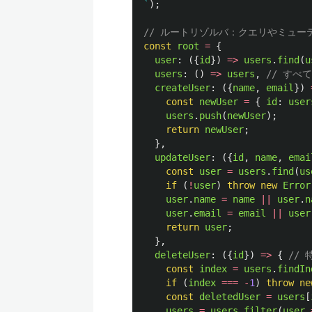
`
);
// ルートリゾルバ：クエリやミュ
const
root
=
{
user
:
({
id
})
=>
users
.
find
(
u
users
:
()
=>
users
,
// すべ
createUser
:
({
name
,
email
})
const
newUser
=
{
id
:
user
users
.
push
(
newUser
);
return
newUser
;
},
updateUser
:
({
id
,
name
,
emai
const
user
=
users
.
find
(
us
if 
(
!
user
)
throw
new
Error
user
.
name
=
name
||
user
.
n
user
.
email
=
email
||
user
return
user
;
},
deleteUser
:
({
id
})
=>
{
//
const
index
=
users
.
findIn
if 
(
index
===
-
1
)
throw
ne
const
deletedUser
=
users
[
users
=
users
.
filter
(
user