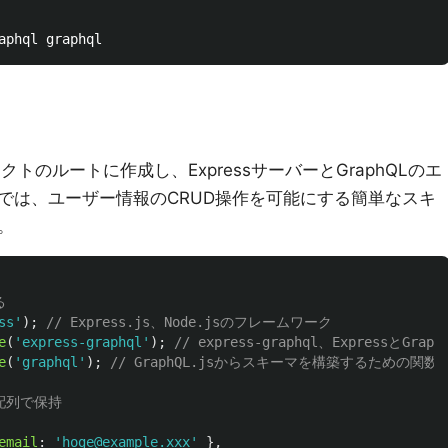
のルートに作成し、ExpressサーバーとGraphQLのエ
では、ユーザー情報のCRUD操作を可能にする簡単なスキ
。
る
ss
'
);
// Express.js、Node.jsのフレームワーク
e
(
'
express-graphql
'
);
// express-graphql、Expressと
e
(
'
graphql
'
);
// GraphQL.jsからスキーマを構築するための関数
配列で保持
email
:
'
hoge@example.xxx
'
},