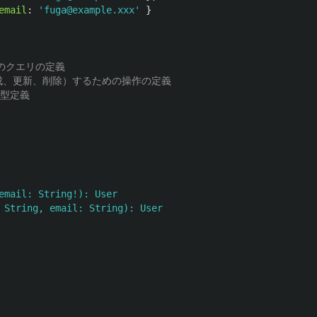
email
:
'
fuga@example.xxx
'
}
めのクエリの定義
更（作成、更新、削除）するための操作の定義
の型定義
email: String!): User

 String, email: String): User
