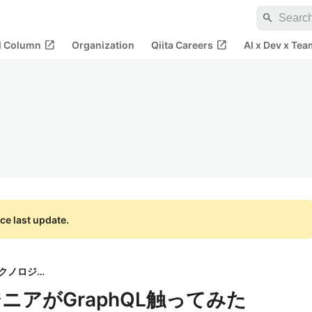
search
open_in_new
open_in_new
al Column
Organization
Qiita Careers
AI x Dev x Tea
ce last update.
株式会社 情報戦略テクノロジー
アがGraphQL触ってみた