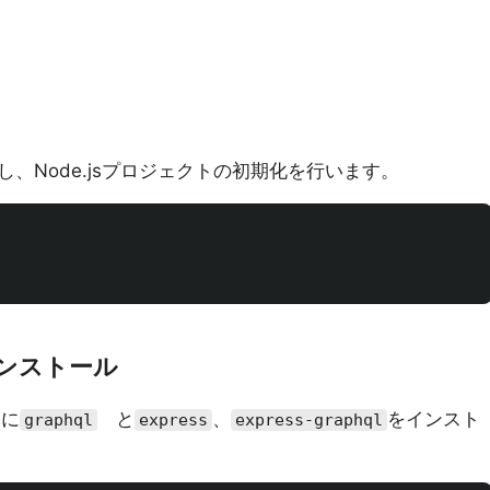
、Node.jsプロジェクトの初期化を行います。
インストール
めに
と
、
をインスト
graphql
express
express-graphql