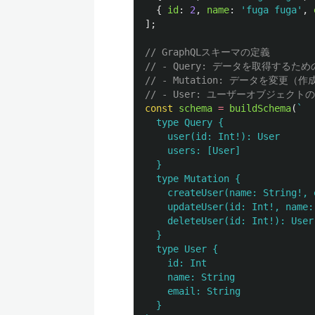
{
id
:
2
,
name
:
'
fuga fuga
'
,
];
// GraphQLスキーマの定義
// - Query: データを取得するた
// - Mutation: データを変
// - User: ユーザーオブジェクト
const
schema
=
buildSchema
(
`

  type Query {

    user(id: Int!): User

    users: [User]

  }

  type Mutation {

    createUser(name: String!, 
    updateUser(id: Int!, name:
    deleteUser(id: Int!): User

  }

  type User {

    id: Int

    name: String

    email: String

  }
