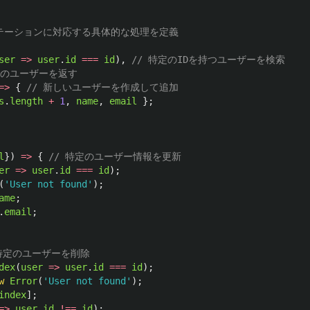
ーテーションに対応する具体的な処理を定義
ser
=>
user
.
id
===
id
),
// 特定のIDを持つユーザーを検索
てのユーザーを返す
=>
{
// 新しいユーザーを作成して追加
s
.
length
+
1
,
name
,
email
};
l
})
=>
{
// 特定のユーザー情報を更新
er
=>
user
.
id
===
id
);
(
'
User not found
'
);
ame
;
.
email
;
 特定のユーザーを削除
dex
(
user
=>
user
.
id
===
id
);
w
Error
(
'
User not found
'
);
index
];
=>
user
.
id
!==
id
);