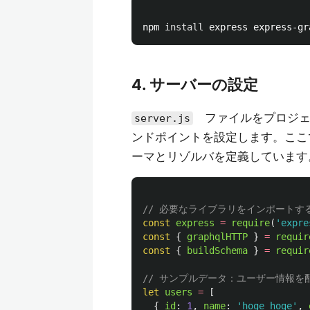
npm 
install 
4. サーバーの設定
ファイルをプロジェクト
server.js
ンドポイントを設定します。ここ
ーマとリゾルバを定義しています
// 必要なライブラリをインポートす
const
express
=
require
(
'
expre
const
{
graphqlHTTP
}
=
requir
const
{
buildSchema
}
=
requir
// サンプルデータ：ユーザー情報を
let
users
=
[
{
id
:
1
,
name
:
'
hoge hoge
'
,