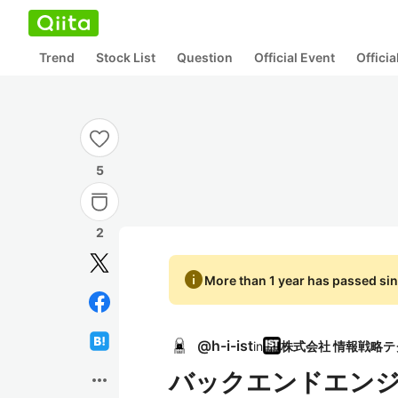
Trend
Stock List
Question
Official Event
Offici
5
2
info
More than 1 year has passed sin
@
h-i-ist
in
バックエンドエンジニ
more_horiz