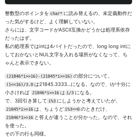
整数型のポインタを
に読み替えるの、未定義動作だ
char*
った気がするけど、よく理解していない。
さらには、文字コードがASCII互換かどうかは処理系依存
だったはず。
私の処理系ではintは4バイトだったので、long long intに
しておかないとNUL文字を入れる場所がなくなって、ち
ゃんと表示できない。
の部分について。
(21846*i>>16)-(21845*i>>16)
は21845.3333...になる。なので、iが十分に
(1<<16)/3.0
小さければ
は
になる。
21846*i>>16
i/3
で、3回引き算して
にしようかと考えていたが、
i%3
は、ちょうど
のときだけ、
21845*i>>16
i%3==0
と答えが違うことが分かった。なので、それ
21846*1>>16
を使った。
その下の行も同様。