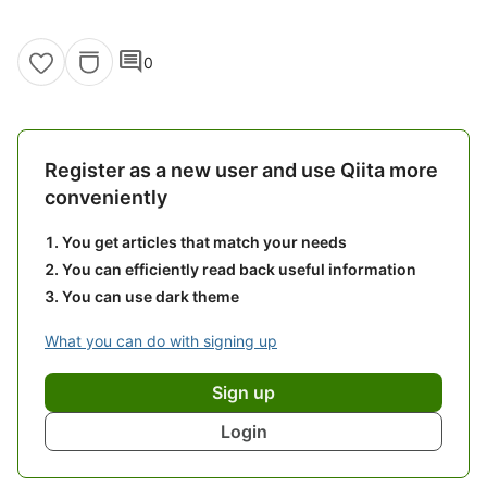
comment
0
Register as a new user and use Qiita more
conveniently
You get articles that match your needs
You can efficiently read back useful information
You can use dark theme
What you can do with signing up
Sign up
Login