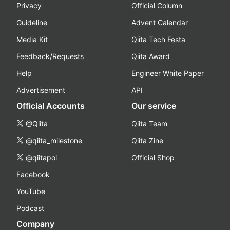
Privacy
Official Column
Guideline
Advent Calendar
Media Kit
Qiita Tech Festa
Feedback/Requests
Qiita Award
Help
Engineer White Paper
Advertisement
API
Official Accounts
Our service
@Qiita
Qiita Team
@qiita_milestone
Qiita Zine
@qiitapoi
Official Shop
Facebook
YouTube
Podcast
Company