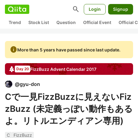
search
Login
Signup
Trend
Stock List
Question
Official Event
Official
info
More than 5 years have passed since last update.
FizzBuzz
Advent Calendar
2017
Day 20
@
gyu-don
Cで一見FizzBuzzに見えないFiz
zBuzz (未定義っぽい動作もある
よ。リトルエンディアン専用)
C
FizzBuzz