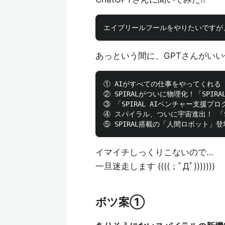
あっという間に、GPTさんがい
① AIがすべての仕事をやってくれる「
② SPIRALがついに物理化！「SPIR
③ 「SPIRAL AIベンチャー支援プロ
④ スパイラル、ついに宇宙進出！ 「SPI
イマイチしっくりこないので…
一旦迷走します ((((；ﾟДﾟ)))))))
ボツ案①