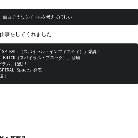
い仕事をしてくれました
SPIRAL∞（スパイラル・インフィニティ）」爆誕！

AL BRICK（スパイラル・ブロック）」登場

グラム」始動！

RAL Space」発表
