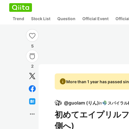
Trend
Stock List
Question
Official Event
Offici
5
2
info
More than 1 year has passed sin
@
guolam
(
りん
)
in
初めてエイプリルフー
more_horiz
側へ)