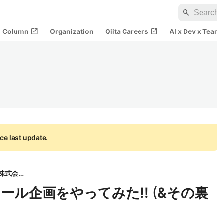
search
open_in_new
open_in_new
al Column
Organization
Qiita Careers
AI x Dev x Tea
ce last update.
スパイラル株式会社
ル企画をやってみた!! (&その裏