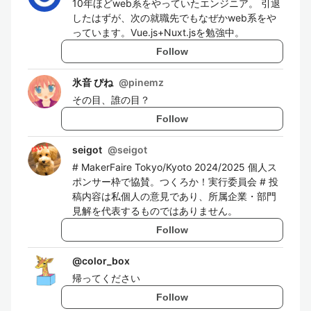
10年ほどweb系をやっていたエンジニア。 引退
したはずが、次の就職先でもなぜかweb系をや
っています。Vue.js+Nuxt.jsを勉強中。
Follow
氷音 ぴね
@
pinemz
その目、誰の目？
Follow
seigot
@
seigot
# MakerFaire Tokyo/Kyoto 2024/2025 個人ス
ポンサー枠で協賛。つくろか！実行委員会 # 投
稿内容は私個人の意見であり、所属企業・部門
見解を代表するものではありません。
Follow
@
color_box
帰ってください
Follow