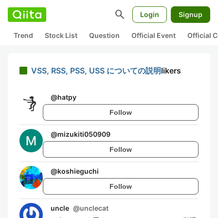
search
Login
Signup
Trend
Stock List
Question
Official Event
Official
VSS, RSS, PSS, USS についての説明
likers
@
hatpy
Follow
@
mizukiti050909
Follow
@
koshieguchi
Follow
uncle
@
unclecat