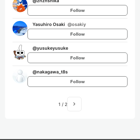
@
znznshika
Follow
Yasuhiro Osaki
@
osakiy
Follow
@
yusukeyusuke
Follow
@
nakagawa_t8s
Follow
navigate_next
1
/
2