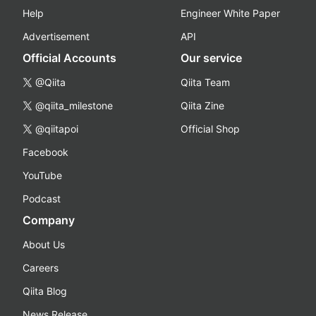
Help
Engineer White Paper
Advertisement
API
Official Accounts
Our service
@Qiita
Qiita Team
@qiita_milestone
Qiita Zine
@qiitapoi
Official Shop
Facebook
YouTube
Podcast
Company
About Us
Careers
Qiita Blog
News Release