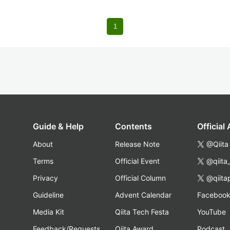
1
Guide & Help
Contents
Official
About
Release Note
@Qiita
Terms
Official Event
@qiita
Privacy
Official Column
@qiita
Guideline
Advent Calendar
Faceboo
Media Kit
Qiita Tech Festa
YouTube
Feedback/Requests
Qiita Award
Podcast