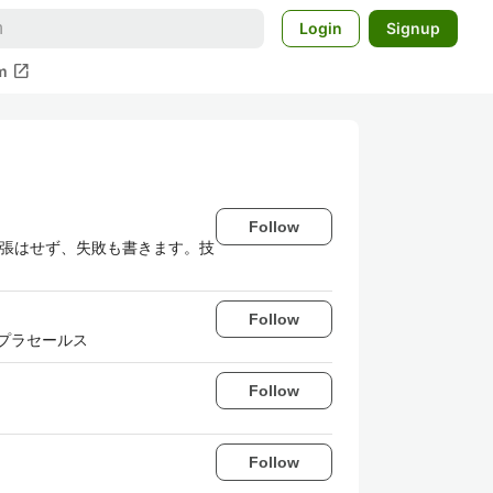
Login
Signup
open_in_new
m
Follow
誇張はせず、失敗も書きます。技
Follow
エンプラセールス
Follow
Follow