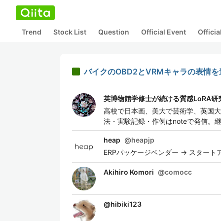
Trend
Stock List
Question
Official Event
Offici
バイクのOBD2とVRMキャラの表情
英博物館学修士が続ける質感LoRA研
高校で日本画、美大で芸術学、英国大
法・実験記録・作例はnoteで発信。
heap
@
heapjp
ERPパッケージベンダー -> スタートアッ
Akihiro Komori
@
comocc
@
hibiki123