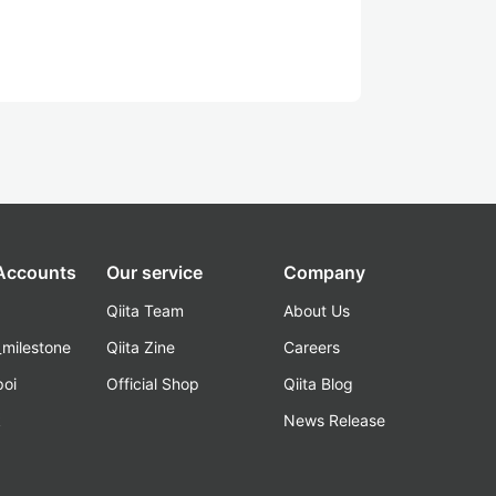
 Accounts
Our service
Company
Qiita Team
About Us
_milestone
Qiita Zine
Careers
poi
Official Shop
Qiita Blog
k
News Release