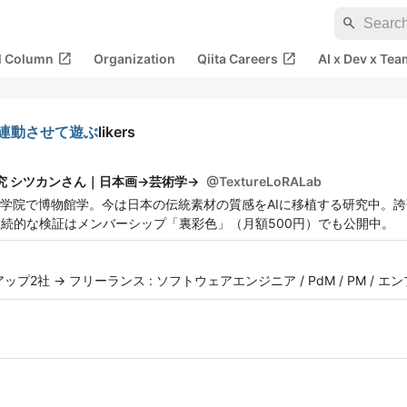
search
open_in_new
open_in_new
al Column
Organization
Qiita Careers
AI x Dev x Tea
を連動させて遊ぶ
likers
究 シツカンさん｜日本画→芸術学→
@
TextureLoRALab
学院で博物館学。今は日本の伝統素材の質感をAIに移植する研究中。
継続的な検証はメンバーシップ「裏彩色」（月額500円）でも公開中。
プ2社 -> フリーランス : ソフトウェアエンジニア / PdM / PM / 