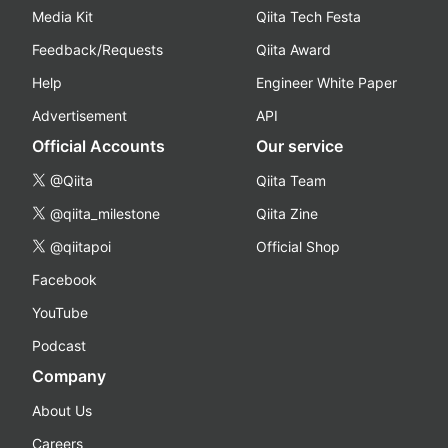
Media Kit
Qiita Tech Festa
Feedback/Requests
Qiita Award
Help
Engineer White Paper
Advertisement
API
Official Accounts
Our service
@Qiita
Qiita Team
@qiita_milestone
Qiita Zine
@qiitapoi
Official Shop
Facebook
YouTube
Podcast
Company
About Us
Careers