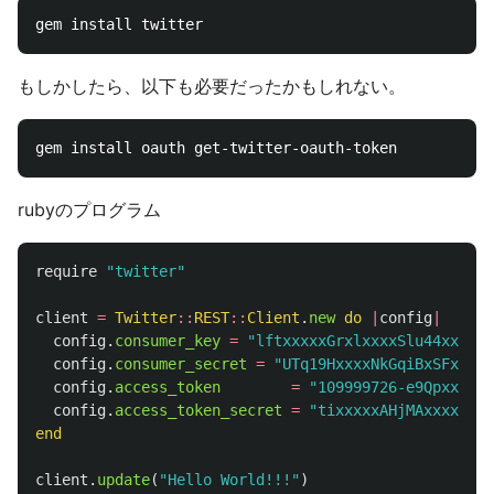
もしかしたら、以下も必要だったかもしれない。
rubyのプログラム
require
"twitter"
client
=
Twitter
::
REST
::
Client
.
new
do
|
config
|
config
.
consumer_key
=
"lftxxxxxGrxlxxxxSlu44xxx"
config
.
consumer_secret
=
"UTq19HxxxxNkGqiBxSFxxxxx
config
.
access_token
=
"109999726-e9Qpxxxxxx
config
.
access_token_secret
=
"tixxxxxAHjMAxxxx1Kkt
end
client
.
update
(
"Hello World!!!"
)