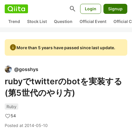
search
Login
Signup
Trend
Stock List
Question
Official Event
Official
info
More than 5 years have passed since last update.
@
gosshys
rubyでtwitterのbotを実装する
(第5世代のやり方)
Ruby
54
Posted at
2014-05-10