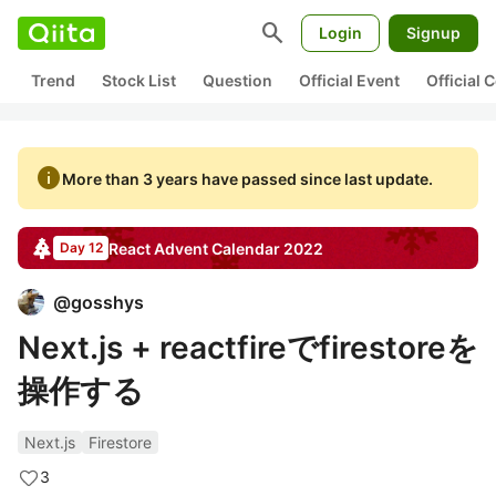
search
Login
Signup
Trend
Stock List
Question
Official Event
Official
info
More than 3 years have passed since last update.
React
Advent Calendar
2022
Day 12
@
gosshys
Next.js + reactfireでfirestoreを
操作する
Next.js
Firestore
3