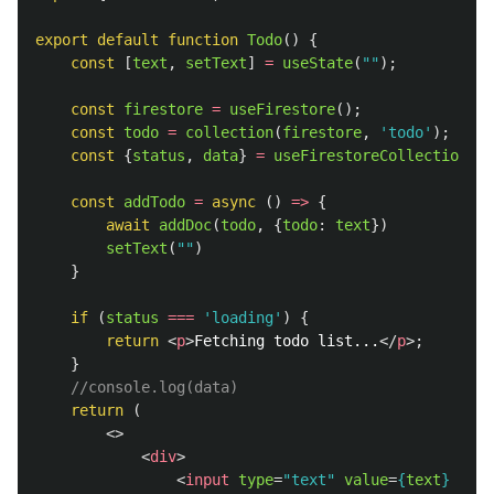
export
default
function
Todo
()
{
const
[
text
,
setText
]
=
useState
(
""
);
const
firestore
=
useFirestore
();
const
todo
=
collection
(
firestore
,
'
todo
'
);
const
{
status
,
data
}
=
useFirestoreCollectionDat
const
addTodo
=
async 
()
=>
{
await
addDoc
(
todo
,
{
todo
:
text
})
setText
(
""
)
}
if 
(
status
===
'
loading
'
)
{
return
<
p
>
Fetching todo list...
</
p
>;
}
//console.log(data)
return 
(
<>
<
div
>
<
input
type
=
"text"
value
=
{
text
}
onCh