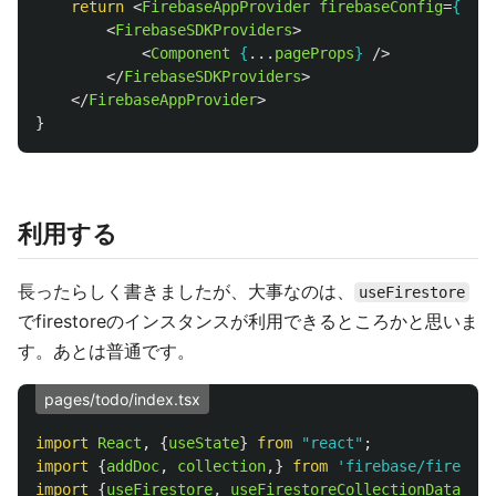
return
<
FirebaseAppProvider
firebaseConfig
=
{
fire
<
FirebaseSDKProviders
>
<
Component
{
...
pageProps
}
/>
</
FirebaseSDKProviders
>
</
FirebaseAppProvider
>
}
利用する
長ったらしく書きましたが、大事なのは、
useFirestore
でfirestoreのインスタンスが利用できるところかと思いま
す。あとは普通です。
pages/todo/index.tsx
import
React
,
{
useState
}
from
"
react
"
;
import
{
addDoc
,
collection
,}
from
'
firebase/firestor
import
{
useFirestore
,
useFirestoreCollectionData
}
fr