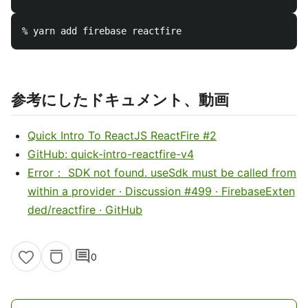
参考にしたドキュメント、動画
Quick Intro To ReactJS ReactFire #2
GitHub: quick-intro-reactfire-v4
Error： SDK not found. useSdk must be called from
within a provider · Discussion #499 · FirebaseExten
ded/reactfire · GitHub
comment
0