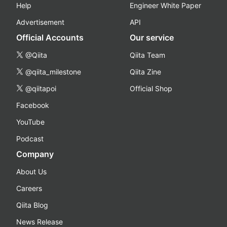
Help
Engineer White Paper
Advertisement
API
Official Accounts
Our service
@Qiita
Qiita Team
@qiita_milestone
Qiita Zine
@qiitapoi
Official Shop
Facebook
YouTube
Podcast
Company
About Us
Careers
Qiita Blog
News Release