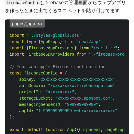
はfirebaseの管理画面からウェブアプリ
firebaseConfig
を作ったときに出てくるスニペットを貼り付けてます
pages/_app.tsx
import
'
../styles/globals.css
'
import
type
{
AppProps
}
from
'
next/app
'
import
{
FirebaseAppProvider
}
from
"
reactfire
"
;
import
FirebaseSDKProviders
from
"
./firebase-provide
// Your web app's Firebase configuration
const
firebaseConfig
=
{
apiKey
:
"
xxxxxxxxxxxxxxxxxxxxxxxxxxxxxx
"
,
authDomain
:
"
xxxxxxxxxx.firebaseapp.com
"
,
projectId
:
"
xxxxxxxxxx
"
,
storageBucket
:
"
xxxxxxxxxx.appspot.com
"
,
messagingSenderId
:
"
999999999999
"
,
appId
:
"
1:999999999999:web:xxxxxxxxxxxxx
"
};
export
default
function
App
({
Component
,
pageProps
}: