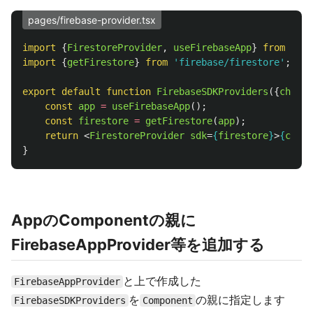
pages/firebase-provider.tsx
import
{
FirestoreProvider
,
useFirebaseApp
}
from
'
rea
import
{
getFirestore
}
from
'
firebase/firestore
'
;
export
default
function
FirebaseSDKProviders
({
childr
const
app
=
useFirebaseApp
();
const
firestore
=
getFirestore
(
app
);
return
<
FirestoreProvider
sdk
=
{
firestore
}
>
{
child
}
AppのComponentの親に
FirebaseAppProvider等を追加する
と上で作成した
FirebaseAppProvider
を
の親に指定します
FirebaseSDKProviders
Component