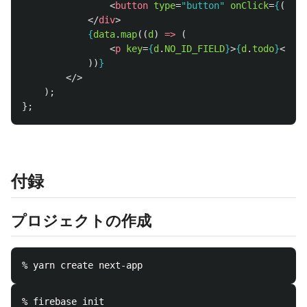
<
button
type
=
"button"
onClick
=
{
()
=>
</
div
>
{
data
.
map
((
d
)
=>
(
<
p
key
=
{
d
.
NO_ID_FIELD
}
>
{
d
.
todo
}
</
p
>
))
}
</>
);
};
付録
プロジェクトの作成