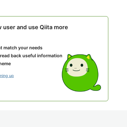
w user and use Qiita more
hat match your needs
 read back useful information
theme
gning up