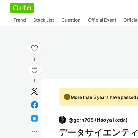
Trend
Stock List
Question
Official Event
Offici
1
1
info
More than 5 years have passed s
@
gorn708
(
Naoya Ikeda
)
データサイエンティ
more_horiz