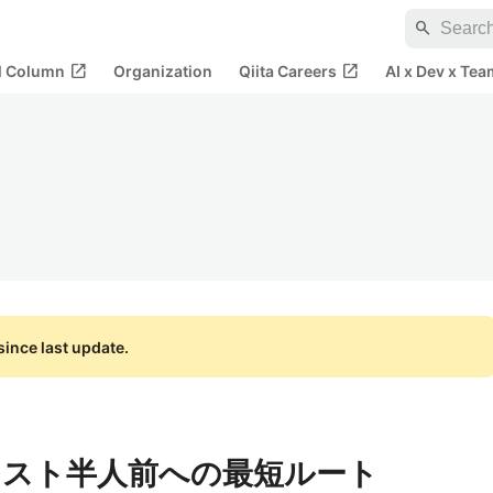
search
open_in_new
open_in_new
al Column
Organization
Qiita Careers
AI x Dev x Tea
ince last update.
スト半人前への最短ルート