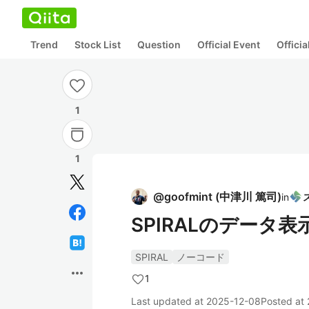
Trend
Stock List
Question
Official Event
Offici
1
1
@
goofmint
(
中津川 篤司
)
in
SPIRALのデータ
SPIRAL
ノーコード
more_horiz
1
Last updated at
2025-12-08
Posted at