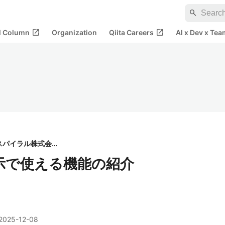
search
open_in_new
open_in_new
al Column
Organization
Qiita Careers
AI x Dev x Tea
スパイラル株式会社
表示で使える機能の紹介
2025-12-08