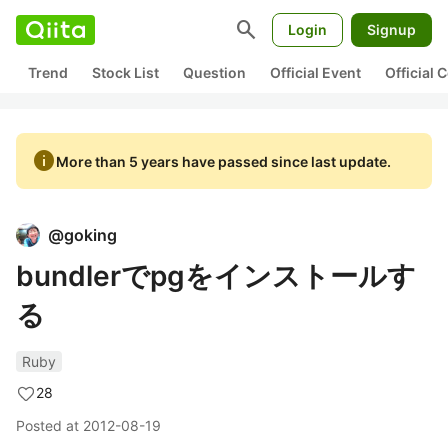
search
Login
Signup
Trend
Stock List
Question
Official Event
Official
info
More than 5 years have passed since last update.
@
goking
bundlerでpgをインストールす
る
Ruby
28
Posted at
2012-08-19