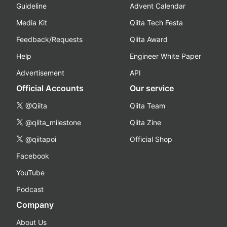
Guideline
Advent Calendar
Media Kit
Qiita Tech Festa
Feedback/Requests
Qiita Award
Help
Engineer White Paper
Advertisement
API
Official Accounts
Our service
@Qiita
Qiita Team
@qiita_milestone
Qiita Zine
@qiitapoi
Official Shop
Facebook
YouTube
Podcast
Company
About Us