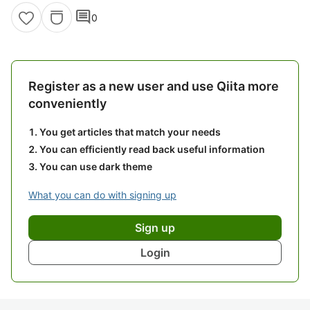
comment
0
Register as a new user and use Qiita more
conveniently
You get articles that match your needs
You can efficiently read back useful information
You can use dark theme
What you can do with signing up
Sign up
Login